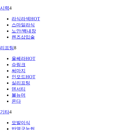
시력
4
라식라섹
HOT
스마일라식
노안/백내장
렌즈삽입술
리프팅
8
울쎄라
HOT
슈링크
써마지
인모드
HOT
실리프팅
덴서티
볼뉴머
온다
기타
4
모발이식
반영구눈썹