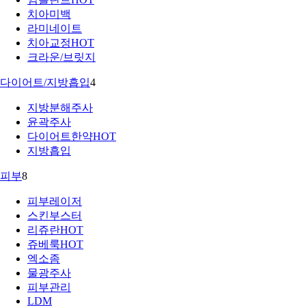
치아미백
라미네이트
치아교정
HOT
크라운/브릿지
다이어트/지방흡입
4
지방분해주사
윤곽주사
다이어트한약
HOT
지방흡입
피부
8
피부레이저
스킨부스터
리쥬란
HOT
쥬베룩
HOT
엑소좀
물광주사
피부관리
LDM