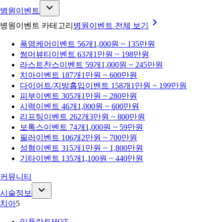
병원이벤트
병원이벤트 카테고리
병원이벤트
전체 보기
폭염케어
이벤트 56개
1,000원 ~ 135만원
썸머뷰티
이벤트 63개
1만원 ~ 198만원
라스트찬스
이벤트 59개
1,000원 ~ 245만원
치아
이벤트 187개
1만원 ~ 600만원
다이어트/지방흡입
이벤트 158개
1만원 ~ 199만원
피부
이벤트 305개
1만원 ~ 280만원
시력
이벤트 46개
1,000원 ~ 600만원
리프팅
이벤트 262개
3만원 ~ 800만원
보톡스
이벤트 74개
1,000원 ~ 59만원
필러
이벤트 106개
2만원 ~ 700만원
성형
이벤트 315개
1만원 ~ 1,800만원
기타
이벤트 135개
1,100원 ~ 440만원
커뮤니티
시술정보
치아
5
임플란트
HOT