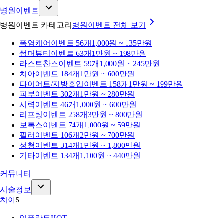
병원이벤트
병원이벤트 카테고리
병원이벤트
전체 보기
폭염케어
이벤트 56개
1,000원 ~ 135만원
썸머뷰티
이벤트 63개
1만원 ~ 198만원
라스트찬스
이벤트 59개
1,000원 ~ 245만원
치아
이벤트 184개
1만원 ~ 600만원
다이어트/지방흡입
이벤트 158개
1만원 ~ 199만원
피부
이벤트 302개
1만원 ~ 280만원
시력
이벤트 46개
1,000원 ~ 600만원
리프팅
이벤트 258개
3만원 ~ 800만원
보톡스
이벤트 74개
1,000원 ~ 59만원
필러
이벤트 106개
2만원 ~ 700만원
성형
이벤트 314개
1만원 ~ 1,800만원
기타
이벤트 134개
1,100원 ~ 440만원
커뮤니티
시술정보
치아
5
임플란트
HOT