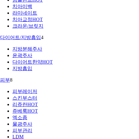
치아미백
라미네이트
치아교정
HOT
크라운/브릿지
다이어트/지방흡입
4
지방분해주사
윤곽주사
다이어트한약
HOT
지방흡입
피부
8
피부레이저
스킨부스터
리쥬란
HOT
쥬베룩
HOT
엑소좀
물광주사
피부관리
LDM