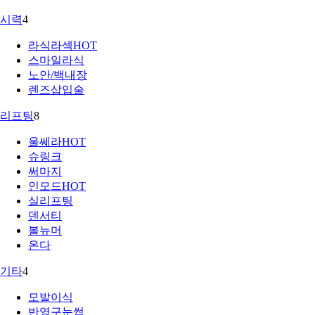
시력
4
라식라섹
HOT
스마일라식
노안/백내장
렌즈삽입술
리프팅
8
울쎄라
HOT
슈링크
써마지
인모드
HOT
실리프팅
덴서티
볼뉴머
온다
기타
4
모발이식
반영구눈썹