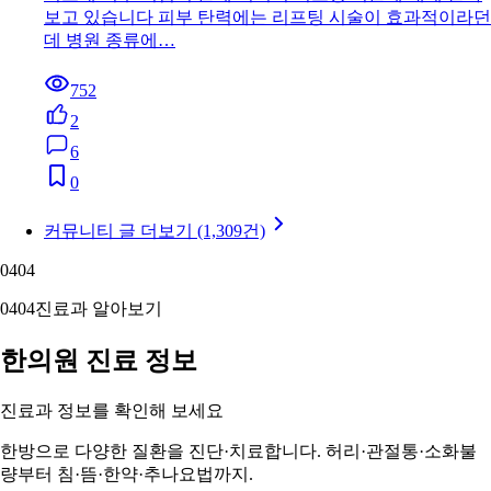
보고 있습니다 피부 탄력에는 리프팅 시술이 효과적이라던
데 병원 종류에…
752
2
6
0
커뮤니티 글 더보기 (1,309건)
04
04
04
04
진료과 알아보기
한의원 진료 정보
진료과 정보를 확인해 보세요
한방으로 다양한 질환을 진단·치료합니다. 허리·관절통·소화불
량부터 침·뜸·한약·추나요법까지.