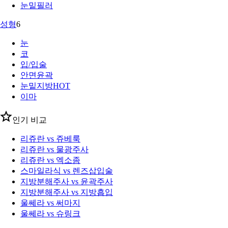
눈밑필러
성형
6
눈
코
입/입술
안면윤곽
눈밑지방
HOT
이마
인기 비교
리쥬란 vs 쥬베룩
리쥬란 vs 물광주사
리쥬란 vs 엑소좀
스마일라식 vs 렌즈삽입술
지방분해주사 vs 윤곽주사
지방분해주사 vs 지방흡입
울쎄라 vs 써마지
울쎄라 vs 슈링크