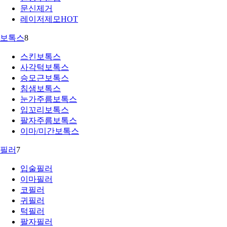
문신제거
레이저제모
HOT
보톡스
8
스킨보톡스
사각턱보톡스
승모근보톡스
침샘보톡스
눈가주름보톡스
입꼬리보톡스
팔자주름보톡스
이마/미간보톡스
필러
7
입술필러
이마필러
코필러
귀필러
턱필러
팔자필러