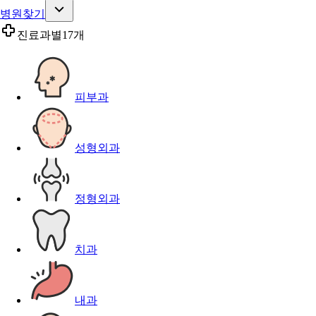
병원찾기
진료과별
17개
피부과
성형외과
정형외과
치과
내과