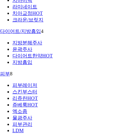
치아미백
라미네이트
치아교정
HOT
크라운/브릿지
다이어트/지방흡입
4
지방분해주사
윤곽주사
다이어트한약
HOT
지방흡입
피부
8
피부레이저
스킨부스터
리쥬란
HOT
쥬베룩
HOT
엑소좀
물광주사
피부관리
LDM