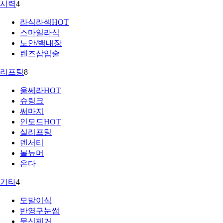
시력
4
라식라섹
HOT
스마일라식
노안/백내장
렌즈삽입술
리프팅
8
울쎄라
HOT
슈링크
써마지
인모드
HOT
실리프팅
덴서티
볼뉴머
온다
기타
4
모발이식
반영구눈썹
문신제거