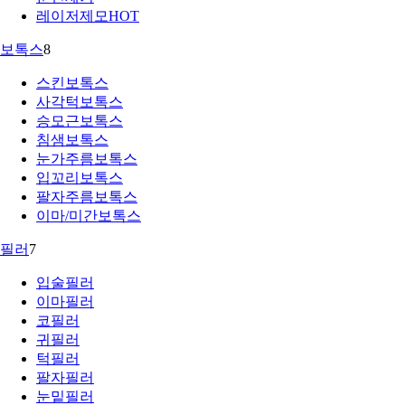
레이저제모
HOT
보톡스
8
스킨보톡스
사각턱보톡스
승모근보톡스
침샘보톡스
눈가주름보톡스
입꼬리보톡스
팔자주름보톡스
이마/미간보톡스
필러
7
입술필러
이마필러
코필러
귀필러
턱필러
팔자필러
눈밑필러