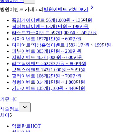
병원이벤트
병원이벤트 카테고리
병원이벤트
전체 보기
폭염케어
이벤트 56개
1,000원 ~ 135만원
썸머뷰티
이벤트 63개
1만원 ~ 198만원
라스트찬스
이벤트 59개
1,000원 ~ 245만원
치아
이벤트 187개
1만원 ~ 600만원
다이어트/지방흡입
이벤트 158개
1만원 ~ 199만원
피부
이벤트 303개
1만원 ~ 280만원
시력
이벤트 46개
1,000원 ~ 600만원
리프팅
이벤트 262개
3만원 ~ 800만원
보톡스
이벤트 74개
1,000원 ~ 59만원
필러
이벤트 106개
2만원 ~ 700만원
성형
이벤트 314개
1만원 ~ 1,800만원
기타
이벤트 135개
1,100원 ~ 440만원
커뮤니티
시술정보
치아
5
임플란트
HOT