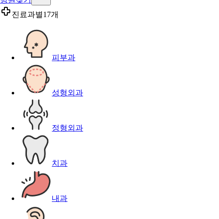
진료과별
17개
피부과
성형외과
정형외과
치과
내과