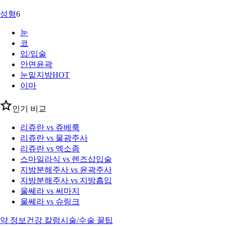
성형
6
눈
코
입/입술
안면윤곽
눈밑지방
HOT
이마
인기 비교
리쥬란 vs 쥬베룩
리쥬란 vs 물광주사
리쥬란 vs 엑소좀
스마일라식 vs 렌즈삽입술
지방분해주사 vs 윤곽주사
지방분해주사 vs 지방흡입
울쎄라 vs 써마지
울쎄라 vs 슈링크
약 정보
건강 칼럼
시술/수술 꿀팁