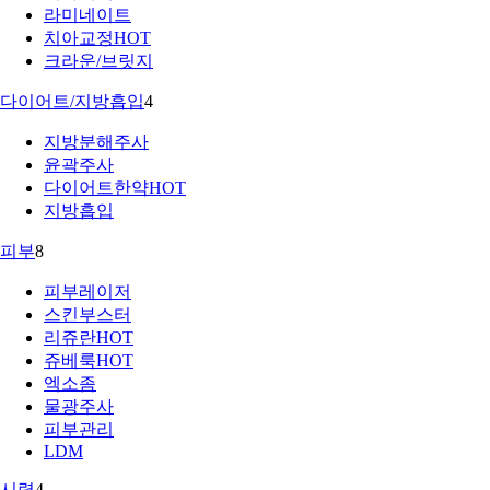
라미네이트
치아교정
HOT
크라운/브릿지
다이어트/지방흡입
4
지방분해주사
윤곽주사
다이어트한약
HOT
지방흡입
피부
8
피부레이저
스킨부스터
리쥬란
HOT
쥬베룩
HOT
엑소좀
물광주사
피부관리
LDM
시력
4