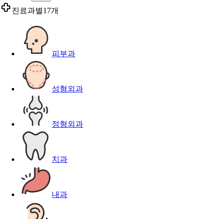
진료과별
17개
피부과
성형외과
정형외과
치과
내과