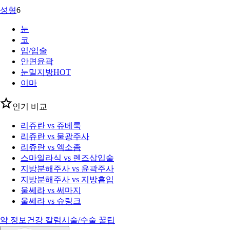
성형
6
눈
코
입/입술
안면윤곽
눈밑지방
HOT
이마
인기 비교
리쥬란 vs 쥬베룩
리쥬란 vs 물광주사
리쥬란 vs 엑소좀
스마일라식 vs 렌즈삽입술
지방분해주사 vs 윤곽주사
지방분해주사 vs 지방흡입
울쎄라 vs 써마지
울쎄라 vs 슈링크
약 정보
건강 칼럼
시술/수술 꿀팁