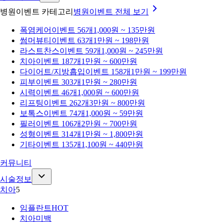
병원이벤트 카테고리
병원이벤트
전체 보기
폭염케어
이벤트 56개
1,000원 ~ 135만원
썸머뷰티
이벤트 63개
1만원 ~ 198만원
라스트찬스
이벤트 59개
1,000원 ~ 245만원
치아
이벤트 187개
1만원 ~ 600만원
다이어트/지방흡입
이벤트 158개
1만원 ~ 199만원
피부
이벤트 303개
1만원 ~ 280만원
시력
이벤트 46개
1,000원 ~ 600만원
리프팅
이벤트 262개
3만원 ~ 800만원
보톡스
이벤트 74개
1,000원 ~ 59만원
필러
이벤트 106개
2만원 ~ 700만원
성형
이벤트 314개
1만원 ~ 1,800만원
기타
이벤트 135개
1,100원 ~ 440만원
커뮤니티
시술정보
치아
5
임플란트
HOT
치아미백