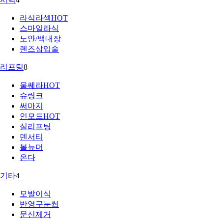
라식라섹
HOT
스마일라식
노안/백내장
렌즈삽입술
리프팅
8
울쎄라
HOT
슈링크
써마지
인모드
HOT
실리프팅
덴서티
볼뉴머
온다
기타
4
모발이식
반영구눈썹
문신제거