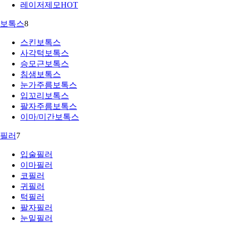
레이저제모
HOT
보톡스
8
스킨보톡스
사각턱보톡스
승모근보톡스
침샘보톡스
눈가주름보톡스
입꼬리보톡스
팔자주름보톡스
이마/미간보톡스
필러
7
입술필러
이마필러
코필러
귀필러
턱필러
팔자필러
눈밑필러