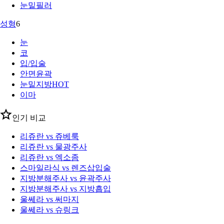
눈밑필러
성형
6
눈
코
입/입술
안면윤곽
눈밑지방
HOT
이마
인기 비교
리쥬란 vs 쥬베룩
리쥬란 vs 물광주사
리쥬란 vs 엑소좀
스마일라식 vs 렌즈삽입술
지방분해주사 vs 윤곽주사
지방분해주사 vs 지방흡입
울쎄라 vs 써마지
울쎄라 vs 슈링크