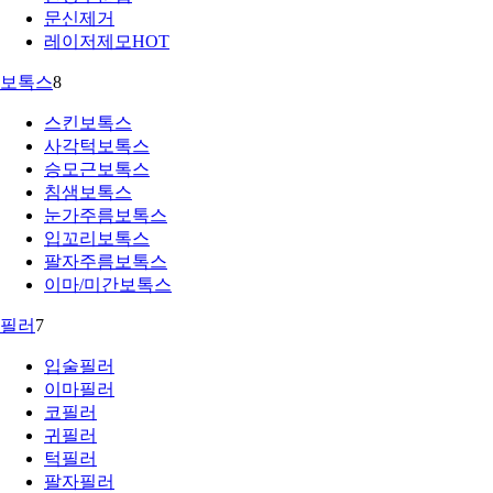
문신제거
레이저제모
HOT
보톡스
8
스킨보톡스
사각턱보톡스
승모근보톡스
침샘보톡스
눈가주름보톡스
입꼬리보톡스
팔자주름보톡스
이마/미간보톡스
필러
7
입술필러
이마필러
코필러
귀필러
턱필러
팔자필러