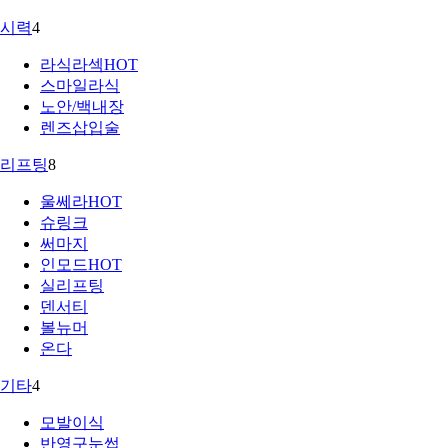
시력
4
라식라섹
HOT
스마일라식
노안/백내장
렌즈삽입술
리프팅
8
울쎄라
HOT
슈링크
써마지
인모드
HOT
실리프팅
덴서티
볼뉴머
온다
기타
4
모발이식
반영구눈썹