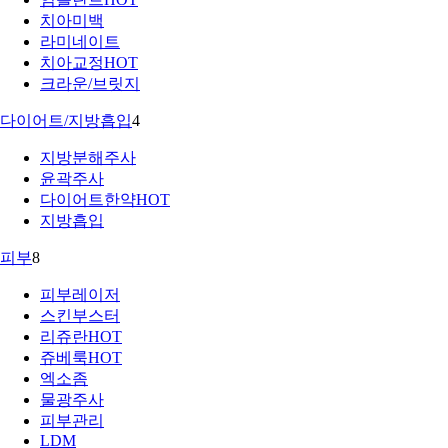
치아미백
라미네이트
치아교정
HOT
크라운/브릿지
다이어트/지방흡입
4
지방분해주사
윤곽주사
다이어트한약
HOT
지방흡입
피부
8
피부레이저
스킨부스터
리쥬란
HOT
쥬베룩
HOT
엑소좀
물광주사
피부관리
LDM