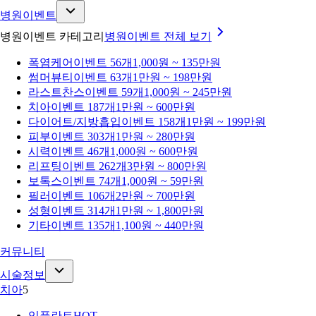
병원이벤트
병원이벤트 카테고리
병원이벤트
전체 보기
폭염케어
이벤트 56개
1,000원 ~ 135만원
썸머뷰티
이벤트 63개
1만원 ~ 198만원
라스트찬스
이벤트 59개
1,000원 ~ 245만원
치아
이벤트 187개
1만원 ~ 600만원
다이어트/지방흡입
이벤트 158개
1만원 ~ 199만원
피부
이벤트 303개
1만원 ~ 280만원
시력
이벤트 46개
1,000원 ~ 600만원
리프팅
이벤트 262개
3만원 ~ 800만원
보톡스
이벤트 74개
1,000원 ~ 59만원
필러
이벤트 106개
2만원 ~ 700만원
성형
이벤트 314개
1만원 ~ 1,800만원
기타
이벤트 135개
1,100원 ~ 440만원
커뮤니티
시술정보
치아
5
임플란트
HOT