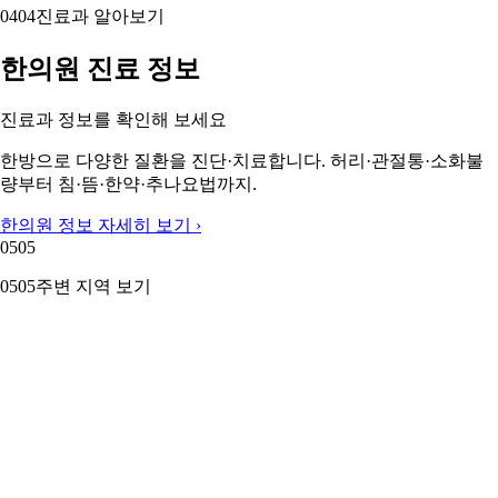
04
04
진료과 알아보기
한의원 진료 정보
진료과 정보를 확인해 보세요
한방으로 다양한 질환을 진단·치료합니다. 허리·관절통·소화불
량부터 침·뜸·한약·추나요법까지.
한의원 정보 자세히 보기 ›
05
05
05
05
주변 지역 보기
근처 지역 한의원
주변 지역도 둘러보세요
군위군 한의원
부산 남구 한의원
달서구 한의원
달성군 한의원
부
산 동구 한의원
부산 북구 한의원
부산 서구 한의원
수성구 한의원
이 페이지의 의료 정보는 참고용입니다. 정확한 진단과 치료