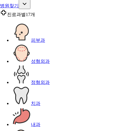
병원찾기
진료과별
17개
피부과
성형외과
정형외과
치과
내과