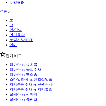
눈밑필러
성형
6
눈
코
입/입술
안면윤곽
눈밑지방
HOT
이마
인기 비교
리쥬란 vs 쥬베룩
리쥬란 vs 물광주사
리쥬란 vs 엑소좀
스마일라식 vs 렌즈삽입술
지방분해주사 vs 윤곽주사
지방분해주사 vs 지방흡입
울쎄라 vs 써마지
울쎄라 vs 슈링크