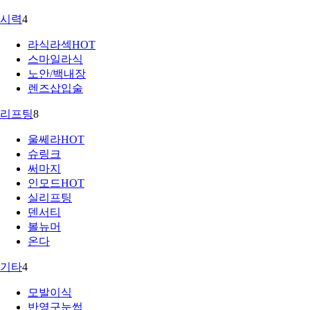
시력
4
라식라섹
HOT
스마일라식
노안/백내장
렌즈삽입술
리프팅
8
울쎄라
HOT
슈링크
써마지
인모드
HOT
실리프팅
덴서티
볼뉴머
온다
기타
4
모발이식
반영구눈썹