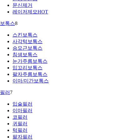
문신제거
레이저제모
HOT
보톡스
8
스킨보톡스
사각턱보톡스
승모근보톡스
침샘보톡스
눈가주름보톡스
입꼬리보톡스
팔자주름보톡스
이마/미간보톡스
필러
7
입술필러
이마필러
코필러
귀필러
턱필러
팔자필러