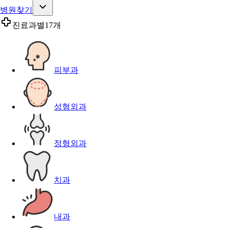
병원찾기
진료과별
17개
피부과
성형외과
정형외과
치과
내과