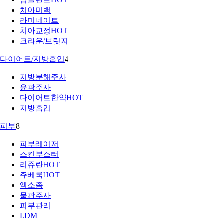
치아미백
라미네이트
치아교정
HOT
크라운/브릿지
다이어트/지방흡입
4
지방분해주사
윤곽주사
다이어트한약
HOT
지방흡입
피부
8
피부레이저
스킨부스터
리쥬란
HOT
쥬베룩
HOT
엑소좀
물광주사
피부관리
LDM