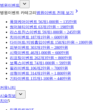
병원이벤트
병원이벤트 카테고리
병원이벤트
전체 보기
폭염케어
이벤트 56개
1,000원 ~ 135만원
썸머뷰티
이벤트 63개
1만원 ~ 198만원
라스트찬스
이벤트 59개
1,000원 ~ 245만원
치아
이벤트 187개
1만원 ~ 600만원
다이어트/지방흡입
이벤트 158개
1만원 ~ 199만원
피부
이벤트 303개
1만원 ~ 280만원
시력
이벤트 46개
1,000원 ~ 600만원
리프팅
이벤트 262개
3만원 ~ 800만원
보톡스
이벤트 74개
1,000원 ~ 59만원
필러
이벤트 106개
2만원 ~ 700만원
성형
이벤트 314개
1만원 ~ 1,800만원
기타
이벤트 135개
1,100원 ~ 440만원
커뮤니티
시술정보
치아
5
임플란트
HOT