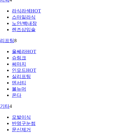
라식라섹
HOT
스마일라식
노안/백내장
렌즈삽입술
리프팅
8
울쎄라
HOT
슈링크
써마지
인모드
HOT
실리프팅
덴서티
볼뉴머
온다
기타
4
모발이식
반영구눈썹
문신제거