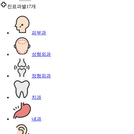
진료과별
17개
피부과
성형외과
정형외과
치과
내과