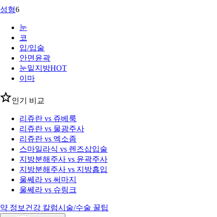
성형
6
눈
코
입/입술
안면윤곽
눈밑지방
HOT
이마
인기 비교
리쥬란 vs 쥬베룩
리쥬란 vs 물광주사
리쥬란 vs 엑소좀
스마일라식 vs 렌즈삽입술
지방분해주사 vs 윤곽주사
지방분해주사 vs 지방흡입
울쎄라 vs 써마지
울쎄라 vs 슈링크
약 정보
건강 칼럼
시술/수술 꿀팁