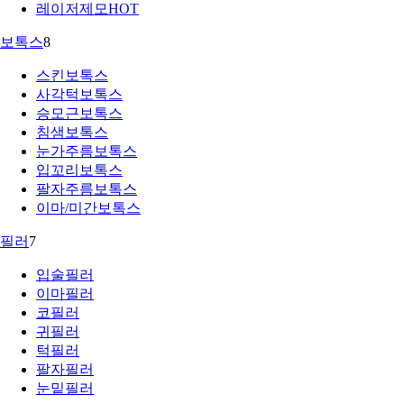
레이저제모
HOT
보톡스
8
스킨보톡스
사각턱보톡스
승모근보톡스
침샘보톡스
눈가주름보톡스
입꼬리보톡스
팔자주름보톡스
이마/미간보톡스
필러
7
입술필러
이마필러
코필러
귀필러
턱필러
팔자필러
눈밑필러