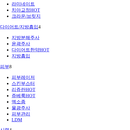
라미네이트
치아교정
HOT
크라운/브릿지
다이어트/지방흡입
4
지방분해주사
윤곽주사
다이어트한약
HOT
지방흡입
피부
8
피부레이저
스킨부스터
리쥬란
HOT
쥬베룩
HOT
엑소좀
물광주사
피부관리
LDM
시력
4