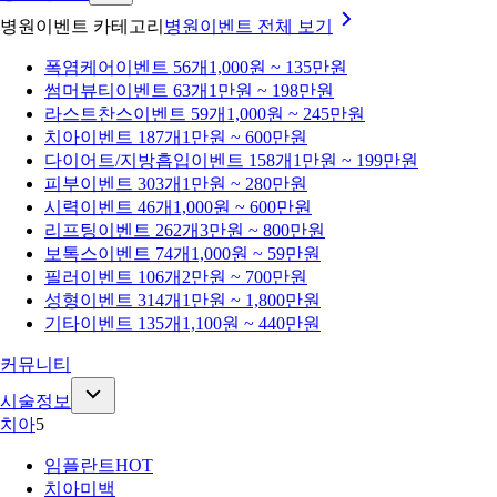
병원이벤트 카테고리
병원이벤트
전체 보기
폭염케어
이벤트 56개
1,000원 ~ 135만원
썸머뷰티
이벤트 63개
1만원 ~ 198만원
라스트찬스
이벤트 59개
1,000원 ~ 245만원
치아
이벤트 187개
1만원 ~ 600만원
다이어트/지방흡입
이벤트 158개
1만원 ~ 199만원
피부
이벤트 303개
1만원 ~ 280만원
시력
이벤트 46개
1,000원 ~ 600만원
리프팅
이벤트 262개
3만원 ~ 800만원
보톡스
이벤트 74개
1,000원 ~ 59만원
필러
이벤트 106개
2만원 ~ 700만원
성형
이벤트 314개
1만원 ~ 1,800만원
기타
이벤트 135개
1,100원 ~ 440만원
커뮤니티
시술정보
치아
5
임플란트
HOT
치아미백