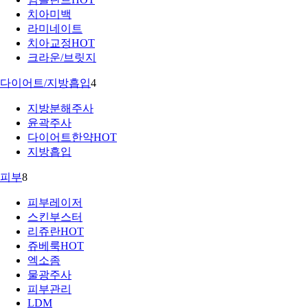
치아미백
라미네이트
치아교정
HOT
크라운/브릿지
다이어트/지방흡입
4
지방분해주사
윤곽주사
다이어트한약
HOT
지방흡입
피부
8
피부레이저
스킨부스터
리쥬란
HOT
쥬베룩
HOT
엑소좀
물광주사
피부관리
LDM