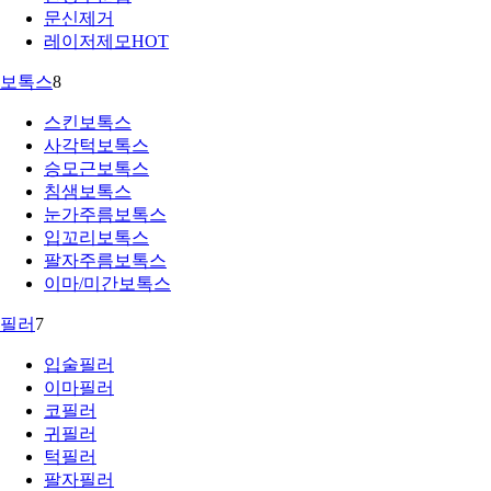
문신제거
레이저제모
HOT
보톡스
8
스킨보톡스
사각턱보톡스
승모근보톡스
침샘보톡스
눈가주름보톡스
입꼬리보톡스
팔자주름보톡스
이마/미간보톡스
필러
7
입술필러
이마필러
코필러
귀필러
턱필러
팔자필러