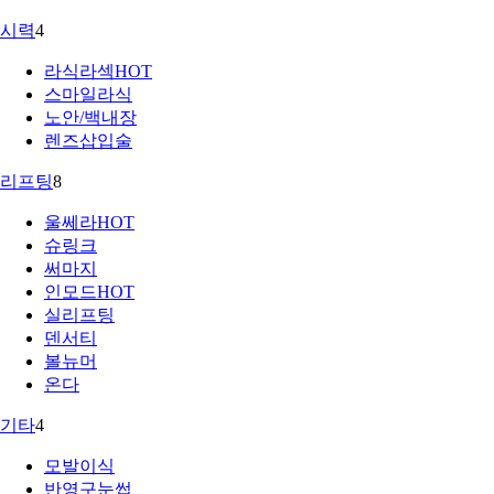
시력
4
라식라섹
HOT
스마일라식
노안/백내장
렌즈삽입술
리프팅
8
울쎄라
HOT
슈링크
써마지
인모드
HOT
실리프팅
덴서티
볼뉴머
온다
기타
4
모발이식
반영구눈썹