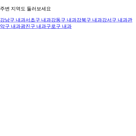
주변 지역도 둘러보세요
강남구 내과
서초구 내과
강동구 내과
강북구 내과
강서구 내과
관
악구 내과
광진구 내과
구로구 내과
이 페이지의 의료 정보는 참고용입니다. 정확한 진단과 치료
는 반드시 전문의와 상담하시기 바랍니다.
© 2025 캐시닥. 의료 정보는 참고용이며 전문의 상담을 권장합니
다.
내 주변 병원