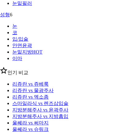
눈밑필러
성형
6
눈
코
입/입술
안면윤곽
눈밑지방
HOT
이마
인기 비교
리쥬란 vs 쥬베룩
리쥬란 vs 물광주사
리쥬란 vs 엑소좀
스마일라식 vs 렌즈삽입술
지방분해주사 vs 윤곽주사
지방분해주사 vs 지방흡입
울쎄라 vs 써마지
울쎄라 vs 슈링크