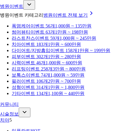
병원이벤트
병원이벤트 카테고리
병원이벤트
전체 보기
폭염케어
이벤트 56개
1,000원 ~ 135만원
썸머뷰티
이벤트 63개
1만원 ~ 198만원
라스트찬스
이벤트 59개
1,000원 ~ 245만원
치아
이벤트 183개
1만원 ~ 600만원
다이어트/지방흡입
이벤트 158개
1만원 ~ 199만원
피부
이벤트 302개
1만원 ~ 280만원
시력
이벤트 46개
1,000원 ~ 600만원
리프팅
이벤트 258개
3만원 ~ 800만원
보톡스
이벤트 74개
1,000원 ~ 59만원
필러
이벤트 106개
2만원 ~ 700만원
성형
이벤트 314개
1만원 ~ 1,800만원
기타
이벤트 134개
1,100원 ~ 440만원
커뮤니티
시술정보
치아
5
임플란트
HOT