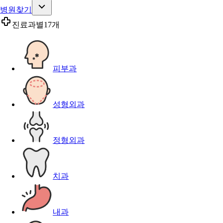
병원찾기
진료과별
17개
피부과
성형외과
정형외과
치과
내과