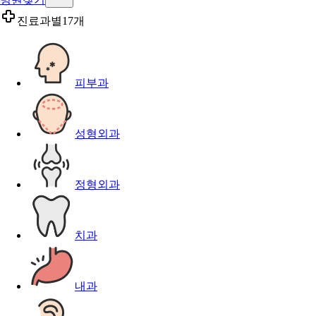
진료과별
17개
피부과
성형외과
정형외과
치과
내과