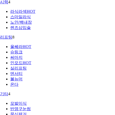
시력
4
라식라섹
HOT
스마일라식
노안/백내장
렌즈삽입술
리프팅
8
울쎄라
HOT
슈링크
써마지
인모드
HOT
실리프팅
덴서티
볼뉴머
온다
기타
4
모발이식
반영구눈썹
문신제거