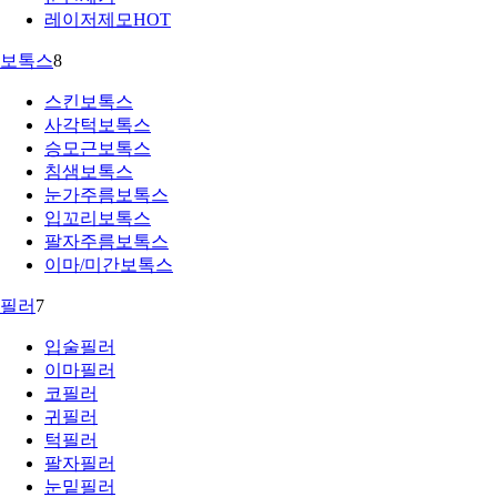
레이저제모
HOT
보톡스
8
스킨보톡스
사각턱보톡스
승모근보톡스
침샘보톡스
눈가주름보톡스
입꼬리보톡스
팔자주름보톡스
이마/미간보톡스
필러
7
입술필러
이마필러
코필러
귀필러
턱필러
팔자필러
눈밑필러