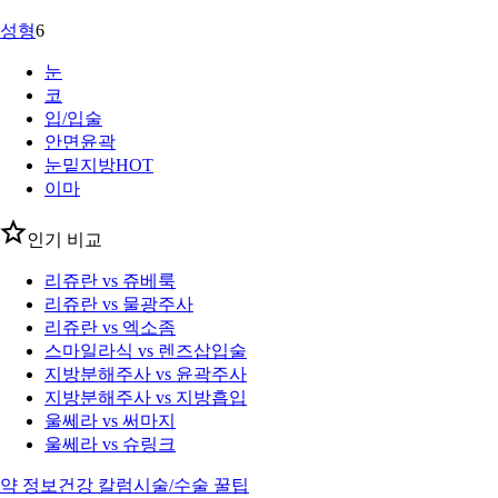
성형
6
눈
코
입/입술
안면윤곽
눈밑지방
HOT
이마
인기 비교
리쥬란 vs 쥬베룩
리쥬란 vs 물광주사
리쥬란 vs 엑소좀
스마일라식 vs 렌즈삽입술
지방분해주사 vs 윤곽주사
지방분해주사 vs 지방흡입
울쎄라 vs 써마지
울쎄라 vs 슈링크
약 정보
건강 칼럼
시술/수술 꿀팁