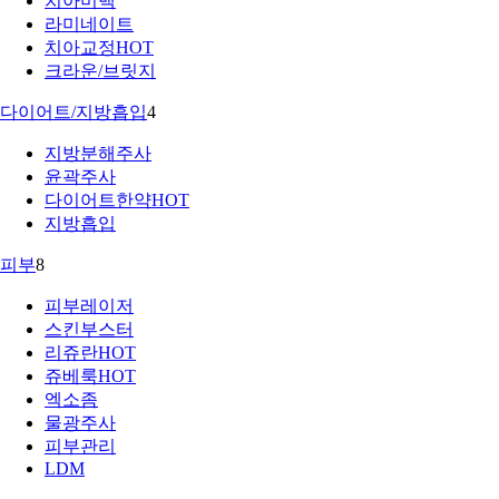
치아미백
라미네이트
치아교정
HOT
크라운/브릿지
다이어트/지방흡입
4
지방분해주사
윤곽주사
다이어트한약
HOT
지방흡입
피부
8
피부레이저
스킨부스터
리쥬란
HOT
쥬베룩
HOT
엑소좀
물광주사
피부관리
LDM