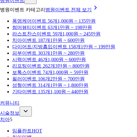
병원이벤트
병원이벤트 카테고리
병원이벤트
전체 보기
폭염케어
이벤트 56개
1,000원 ~ 135만원
썸머뷰티
이벤트 63개
1만원 ~ 198만원
라스트찬스
이벤트 59개
1,000원 ~ 245만원
치아
이벤트 187개
1만원 ~ 600만원
다이어트/지방흡입
이벤트 158개
1만원 ~ 199만원
피부
이벤트 303개
1만원 ~ 280만원
시력
이벤트 46개
1,000원 ~ 600만원
리프팅
이벤트 262개
3만원 ~ 800만원
보톡스
이벤트 74개
1,000원 ~ 59만원
필러
이벤트 106개
2만원 ~ 700만원
성형
이벤트 314개
1만원 ~ 1,800만원
기타
이벤트 135개
1,100원 ~ 440만원
커뮤니티
시술정보
치아
5
임플란트
HOT