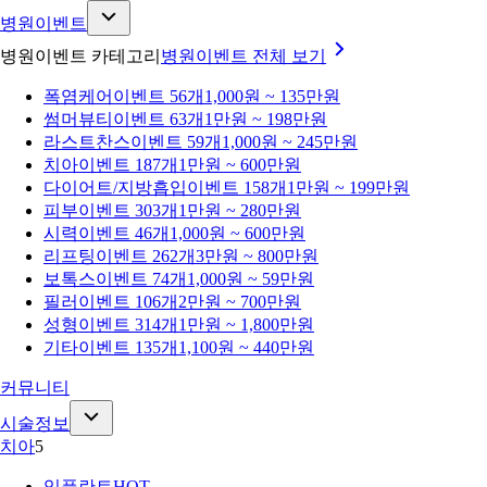
병원이벤트
병원이벤트 카테고리
병원이벤트
전체 보기
폭염케어
이벤트 56개
1,000원 ~ 135만원
썸머뷰티
이벤트 63개
1만원 ~ 198만원
라스트찬스
이벤트 59개
1,000원 ~ 245만원
치아
이벤트 187개
1만원 ~ 600만원
다이어트/지방흡입
이벤트 158개
1만원 ~ 199만원
피부
이벤트 303개
1만원 ~ 280만원
시력
이벤트 46개
1,000원 ~ 600만원
리프팅
이벤트 262개
3만원 ~ 800만원
보톡스
이벤트 74개
1,000원 ~ 59만원
필러
이벤트 106개
2만원 ~ 700만원
성형
이벤트 314개
1만원 ~ 1,800만원
기타
이벤트 135개
1,100원 ~ 440만원
커뮤니티
시술정보
치아
5
임플란트
HOT