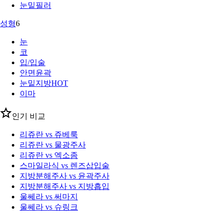
눈밑필러
성형
6
눈
코
입/입술
안면윤곽
눈밑지방
HOT
이마
인기 비교
리쥬란 vs 쥬베룩
리쥬란 vs 물광주사
리쥬란 vs 엑소좀
스마일라식 vs 렌즈삽입술
지방분해주사 vs 윤곽주사
지방분해주사 vs 지방흡입
울쎄라 vs 써마지
울쎄라 vs 슈링크