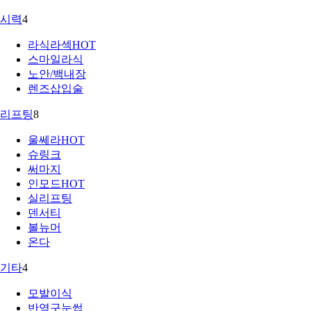
시력
4
라식라섹
HOT
스마일라식
노안/백내장
렌즈삽입술
리프팅
8
울쎄라
HOT
슈링크
써마지
인모드
HOT
실리프팅
덴서티
볼뉴머
온다
기타
4
모발이식
반영구눈썹