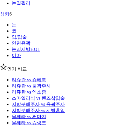
눈밑필러
성형
6
눈
코
입/입술
안면윤곽
눈밑지방
HOT
이마
인기 비교
리쥬란 vs 쥬베룩
리쥬란 vs 물광주사
리쥬란 vs 엑소좀
스마일라식 vs 렌즈삽입술
지방분해주사 vs 윤곽주사
지방분해주사 vs 지방흡입
울쎄라 vs 써마지
울쎄라 vs 슈링크