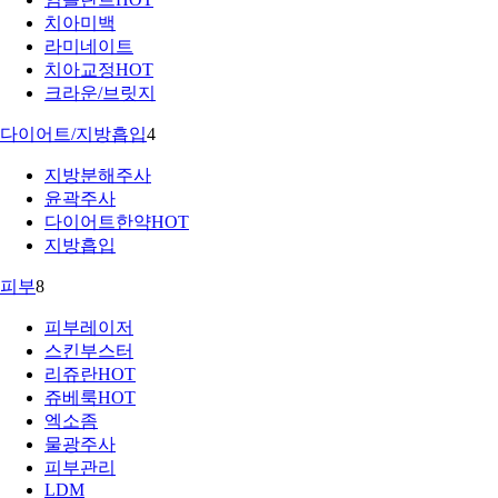
치아미백
라미네이트
치아교정
HOT
크라운/브릿지
다이어트/지방흡입
4
지방분해주사
윤곽주사
다이어트한약
HOT
지방흡입
피부
8
피부레이저
스킨부스터
리쥬란
HOT
쥬베룩
HOT
엑소좀
물광주사
피부관리
LDM