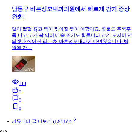
남동구 바른성모내과의원에서 빠르게 감기 증상
완화!
열이 펄펄 끓고 목이 찢어질 듯이 아팠어요. 콧물도 주룩주
룩 나고 코가 꽉 막혀서 숨 쉬기도 힘들더라고요. 도저히 안
되겠다 싶어서 집 근처 바른성모내과에 다녀왔습니다. 병
원에 가…
119
0
0
0
커뮤니티 글 더보기 (1,943건)
04
04