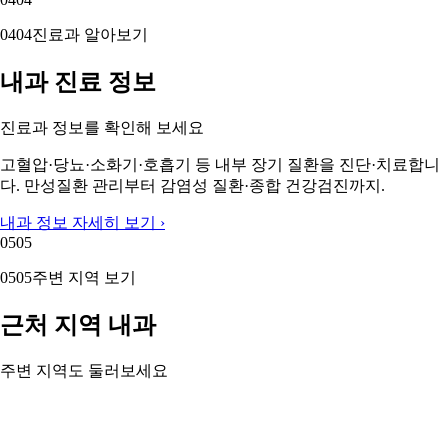
04
04
진료과 알아보기
내과 진료 정보
진료과 정보를 확인해 보세요
고혈압·당뇨·소화기·호흡기 등 내부 장기 질환을 진단·치료합니
다. 만성질환 관리부터 감염성 질환·종합 건강검진까지.
내과 정보 자세히 보기 ›
05
05
05
05
주변 지역 보기
근처 지역 내과
주변 지역도 둘러보세요
강서구 내과
금정구 내과
기장군 내과
부산 남구 내과
동래구 내과
부산진구 내과
부산 북구 내과
사상구 내과