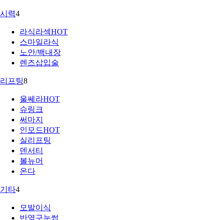
시력
4
라식라섹
HOT
스마일라식
노안/백내장
렌즈삽입술
리프팅
8
울쎄라
HOT
슈링크
써마지
인모드
HOT
실리프팅
덴서티
볼뉴머
온다
기타
4
모발이식
반영구눈썹