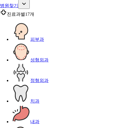
병원찾기
진료과별
17개
피부과
성형외과
정형외과
치과
내과