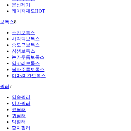
문신제거
레이저제모
HOT
보톡스
8
스킨보톡스
사각턱보톡스
승모근보톡스
침샘보톡스
눈가주름보톡스
입꼬리보톡스
팔자주름보톡스
이마/미간보톡스
필러
7
입술필러
이마필러
코필러
귀필러
턱필러
팔자필러