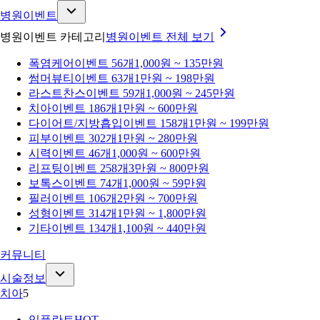
병원이벤트
병원이벤트 카테고리
병원이벤트
전체 보기
폭염케어
이벤트 56개
1,000원 ~ 135만원
썸머뷰티
이벤트 63개
1만원 ~ 198만원
라스트찬스
이벤트 59개
1,000원 ~ 245만원
치아
이벤트 186개
1만원 ~ 600만원
다이어트/지방흡입
이벤트 158개
1만원 ~ 199만원
피부
이벤트 302개
1만원 ~ 280만원
시력
이벤트 46개
1,000원 ~ 600만원
리프팅
이벤트 258개
3만원 ~ 800만원
보톡스
이벤트 74개
1,000원 ~ 59만원
필러
이벤트 106개
2만원 ~ 700만원
성형
이벤트 314개
1만원 ~ 1,800만원
기타
이벤트 134개
1,100원 ~ 440만원
커뮤니티
시술정보
치아
5
임플란트
HOT