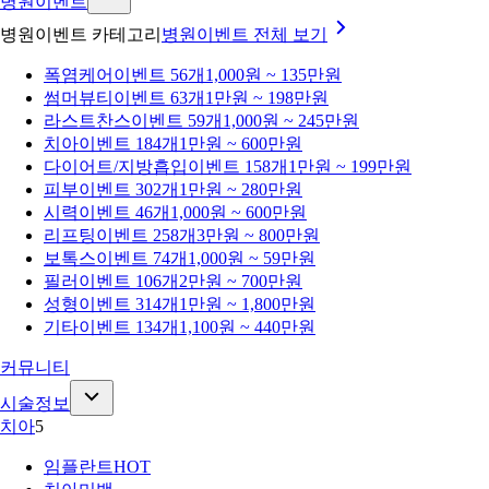
병원이벤트
병원이벤트 카테고리
병원이벤트
전체 보기
폭염케어
이벤트 56개
1,000원 ~ 135만원
썸머뷰티
이벤트 63개
1만원 ~ 198만원
라스트찬스
이벤트 59개
1,000원 ~ 245만원
치아
이벤트 184개
1만원 ~ 600만원
다이어트/지방흡입
이벤트 158개
1만원 ~ 199만원
피부
이벤트 302개
1만원 ~ 280만원
시력
이벤트 46개
1,000원 ~ 600만원
리프팅
이벤트 258개
3만원 ~ 800만원
보톡스
이벤트 74개
1,000원 ~ 59만원
필러
이벤트 106개
2만원 ~ 700만원
성형
이벤트 314개
1만원 ~ 1,800만원
기타
이벤트 134개
1,100원 ~ 440만원
커뮤니티
시술정보
치아
5
임플란트
HOT