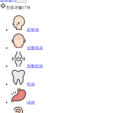
진료과별
17개
피부과
성형외과
정형외과
치과
내과