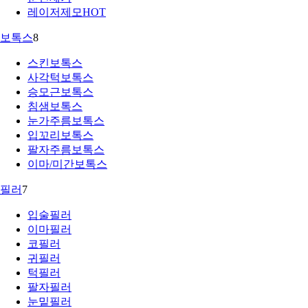
레이저제모
HOT
보톡스
8
스킨보톡스
사각턱보톡스
승모근보톡스
침샘보톡스
눈가주름보톡스
입꼬리보톡스
팔자주름보톡스
이마/미간보톡스
필러
7
입술필러
이마필러
코필러
귀필러
턱필러
팔자필러
눈밑필러