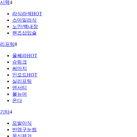
시력
4
라식라섹
HOT
스마일라식
노안/백내장
렌즈삽입술
리프팅
8
울쎄라
HOT
슈링크
써마지
인모드
HOT
실리프팅
덴서티
볼뉴머
온다
기타
4
모발이식
반영구눈썹
문신제거