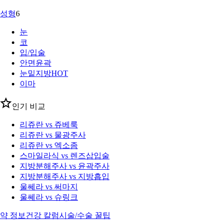
성형
6
눈
코
입/입술
안면윤곽
눈밑지방
HOT
이마
인기 비교
리쥬란 vs 쥬베룩
리쥬란 vs 물광주사
리쥬란 vs 엑소좀
스마일라식 vs 렌즈삽입술
지방분해주사 vs 윤곽주사
지방분해주사 vs 지방흡입
울쎄라 vs 써마지
울쎄라 vs 슈링크
약 정보
건강 칼럼
시술/수술 꿀팁