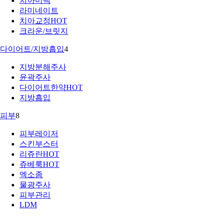
치아미백
라미네이트
치아교정
HOT
크라운/브릿지
다이어트/지방흡입
4
지방분해주사
윤곽주사
다이어트한약
HOT
지방흡입
피부
8
피부레이저
스킨부스터
리쥬란
HOT
쥬베룩
HOT
엑소좀
물광주사
피부관리
LDM