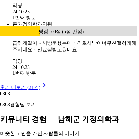
익명
24.10.23
1번째 방문
준가정의학과의원
평점 5.0점 (5점 만점)
급하게열이나서방문했는데ㆍ간호사남이너무친절하게해
주시네요ㆍ진료잘받고왔네요
익명
24.10.23
1번째 방문
후기 더보기 (21건)
03
03
03
03
경험담 보기
커뮤니티 경험 — 남해군 가정의학과
비슷한 고민을 가진 사람들의 이야기