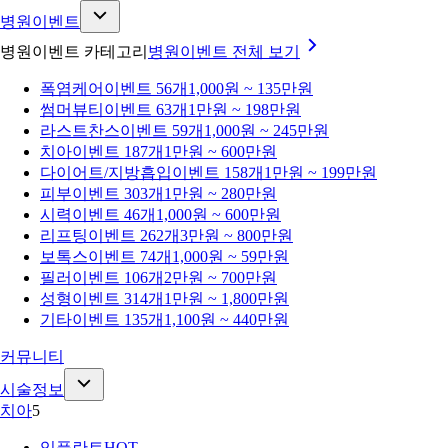
병원이벤트
병원이벤트 카테고리
병원이벤트
전체 보기
폭염케어
이벤트 56개
1,000원 ~ 135만원
썸머뷰티
이벤트 63개
1만원 ~ 198만원
라스트찬스
이벤트 59개
1,000원 ~ 245만원
치아
이벤트 187개
1만원 ~ 600만원
다이어트/지방흡입
이벤트 158개
1만원 ~ 199만원
피부
이벤트 303개
1만원 ~ 280만원
시력
이벤트 46개
1,000원 ~ 600만원
리프팅
이벤트 262개
3만원 ~ 800만원
보톡스
이벤트 74개
1,000원 ~ 59만원
필러
이벤트 106개
2만원 ~ 700만원
성형
이벤트 314개
1만원 ~ 1,800만원
기타
이벤트 135개
1,100원 ~ 440만원
커뮤니티
시술정보
치아
5
임플란트
HOT