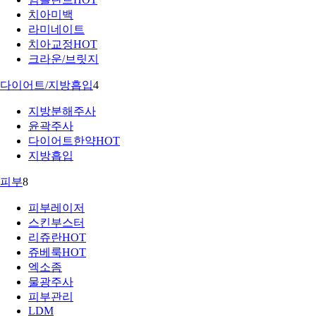
치아미백
라미네이트
치아교정
HOT
크라운/브릿지
다이어트/지방흡입
4
지방분해주사
윤곽주사
다이어트한약
HOT
지방흡입
피부
8
피부레이저
스킨부스터
리쥬란
HOT
쥬베룩
HOT
엑소좀
물광주사
피부관리
LDM