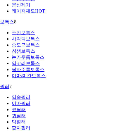
문신제거
레이저제모
HOT
보톡스
8
스킨보톡스
사각턱보톡스
승모근보톡스
침샘보톡스
눈가주름보톡스
입꼬리보톡스
팔자주름보톡스
이마/미간보톡스
필러
7
입술필러
이마필러
코필러
귀필러
턱필러
팔자필러