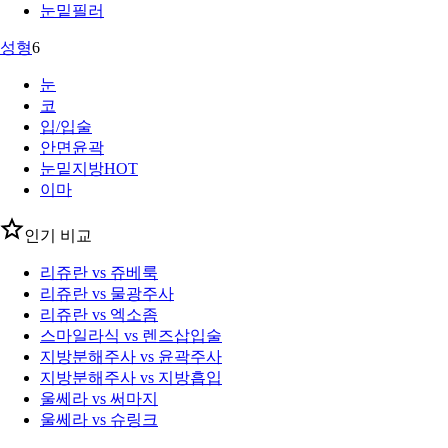
눈밑필러
성형
6
눈
코
입/입술
안면윤곽
눈밑지방
HOT
이마
인기 비교
리쥬란 vs 쥬베룩
리쥬란 vs 물광주사
리쥬란 vs 엑소좀
스마일라식 vs 렌즈삽입술
지방분해주사 vs 윤곽주사
지방분해주사 vs 지방흡입
울쎄라 vs 써마지
울쎄라 vs 슈링크