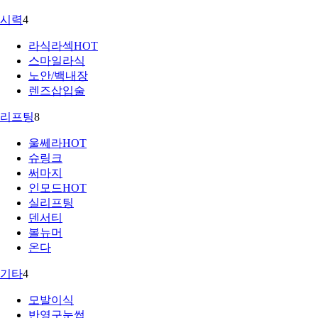
시력
4
라식라섹
HOT
스마일라식
노안/백내장
렌즈삽입술
리프팅
8
울쎄라
HOT
슈링크
써마지
인모드
HOT
실리프팅
덴서티
볼뉴머
온다
기타
4
모발이식
반영구눈썹