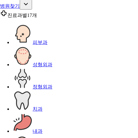
병원찾기
진료과별
17개
피부과
성형외과
정형외과
치과
내과