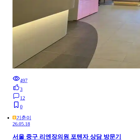
497
3
12
0
기춘이
26.05.18
서울 중구 리엔장의원 포텐자 상담 방문기