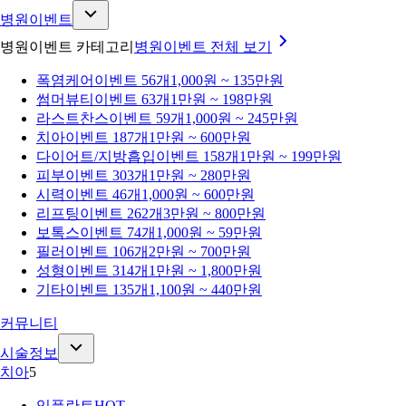
병원이벤트
병원이벤트 카테고리
병원이벤트
전체 보기
폭염케어
이벤트 56개
1,000원 ~ 135만원
썸머뷰티
이벤트 63개
1만원 ~ 198만원
라스트찬스
이벤트 59개
1,000원 ~ 245만원
치아
이벤트 187개
1만원 ~ 600만원
다이어트/지방흡입
이벤트 158개
1만원 ~ 199만원
피부
이벤트 303개
1만원 ~ 280만원
시력
이벤트 46개
1,000원 ~ 600만원
리프팅
이벤트 262개
3만원 ~ 800만원
보톡스
이벤트 74개
1,000원 ~ 59만원
필러
이벤트 106개
2만원 ~ 700만원
성형
이벤트 314개
1만원 ~ 1,800만원
기타
이벤트 135개
1,100원 ~ 440만원
커뮤니티
시술정보
치아
5
임플란트
HOT