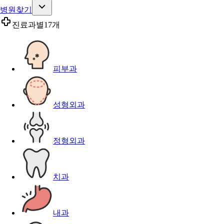
병원찾기
진료과별
17개
피부과
성형외과
정형외과
치과
내과