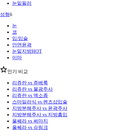
눈밑필러
성형
6
눈
코
입/입술
안면윤곽
눈밑지방
HOT
이마
인기 비교
리쥬란 vs 쥬베룩
리쥬란 vs 물광주사
리쥬란 vs 엑소좀
스마일라식 vs 렌즈삽입술
지방분해주사 vs 윤곽주사
지방분해주사 vs 지방흡입
울쎄라 vs 써마지
울쎄라 vs 슈링크