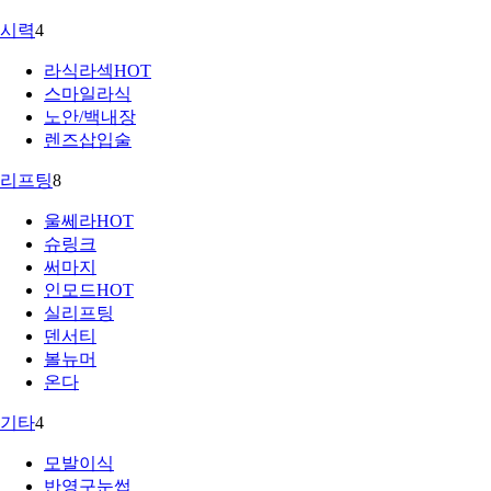
시력
4
라식라섹
HOT
스마일라식
노안/백내장
렌즈삽입술
리프팅
8
울쎄라
HOT
슈링크
써마지
인모드
HOT
실리프팅
덴서티
볼뉴머
온다
기타
4
모발이식
반영구눈썹