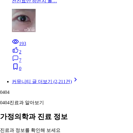
전진료만 하는지 몰…
193
2
7
0
커뮤니티 글 더보기 (2,211건)
04
04
04
04
진료과 알아보기
가정의학과 진료 정보
진료과 정보를 확인해 보세요