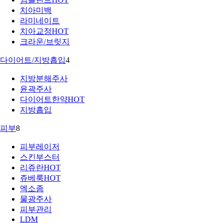
치아미백
라미네이트
치아교정
HOT
크라운/브릿지
다이어트/지방흡입
4
지방분해주사
윤곽주사
다이어트한약
HOT
지방흡입
피부
8
피부레이저
스킨부스터
리쥬란
HOT
쥬베룩
HOT
엑소좀
물광주사
피부관리
LDM