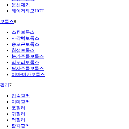
문신제거
레이저제모
HOT
보톡스
8
스킨보톡스
사각턱보톡스
승모근보톡스
침샘보톡스
눈가주름보톡스
입꼬리보톡스
팔자주름보톡스
이마/미간보톡스
필러
7
입술필러
이마필러
코필러
귀필러
턱필러
팔자필러