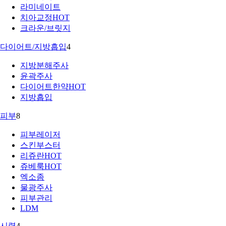
라미네이트
치아교정
HOT
크라운/브릿지
다이어트/지방흡입
4
지방분해주사
윤곽주사
다이어트한약
HOT
지방흡입
피부
8
피부레이저
스킨부스터
리쥬란
HOT
쥬베룩
HOT
엑소좀
물광주사
피부관리
LDM
시력
4