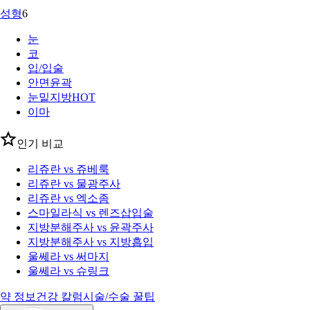
성형
6
눈
코
입/입술
안면윤곽
눈밑지방
HOT
이마
인기 비교
리쥬란 vs 쥬베룩
리쥬란 vs 물광주사
리쥬란 vs 엑소좀
스마일라식 vs 렌즈삽입술
지방분해주사 vs 윤곽주사
지방분해주사 vs 지방흡입
울쎄라 vs 써마지
울쎄라 vs 슈링크
약 정보
건강 칼럼
시술/수술 꿀팁