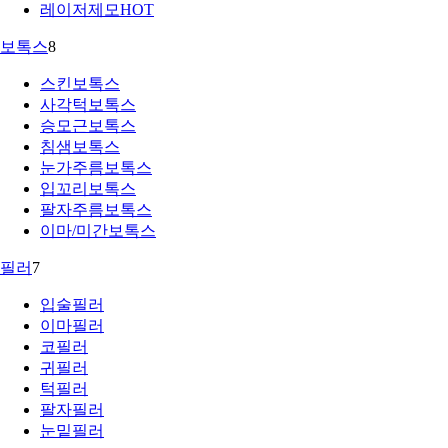
레이저제모
HOT
보톡스
8
스킨보톡스
사각턱보톡스
승모근보톡스
침샘보톡스
눈가주름보톡스
입꼬리보톡스
팔자주름보톡스
이마/미간보톡스
필러
7
입술필러
이마필러
코필러
귀필러
턱필러
팔자필러
눈밑필러