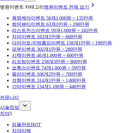
병원이벤트 카테고리
병원이벤트
전체 보기
폭염케어
이벤트 56개
1,000원 ~ 135만원
썸머뷰티
이벤트 63개
1만원 ~ 198만원
라스트찬스
이벤트 59개
1,000원 ~ 245만원
치아
이벤트 183개
1만원 ~ 600만원
다이어트/지방흡입
이벤트 158개
1만원 ~ 199만원
피부
이벤트 302개
1만원 ~ 280만원
시력
이벤트 46개
1,000원 ~ 600만원
리프팅
이벤트 258개
3만원 ~ 800만원
보톡스
이벤트 74개
1,000원 ~ 59만원
필러
이벤트 106개
2만원 ~ 700만원
성형
이벤트 314개
1만원 ~ 1,800만원
기타
이벤트 134개
1,100원 ~ 440만원
커뮤니티
시술정보
치아
5
임플란트
HOT
치아미백