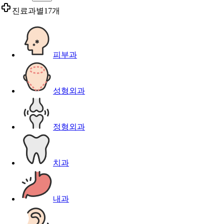
진료과별
17개
피부과
성형외과
정형외과
치과
내과