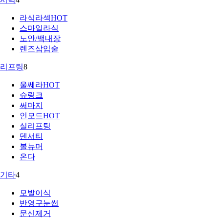
라식라섹
HOT
스마일라식
노안/백내장
렌즈삽입술
리프팅
8
울쎄라
HOT
슈링크
써마지
인모드
HOT
실리프팅
덴서티
볼뉴머
온다
기타
4
모발이식
반영구눈썹
문신제거