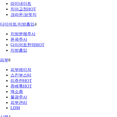
라미네이트
치아교정
HOT
크라운/브릿지
다이어트/지방흡입
4
지방분해주사
윤곽주사
다이어트한약
HOT
지방흡입
피부
8
피부레이저
스킨부스터
리쥬란
HOT
쥬베룩
HOT
엑소좀
물광주사
피부관리
LDM
시력
4