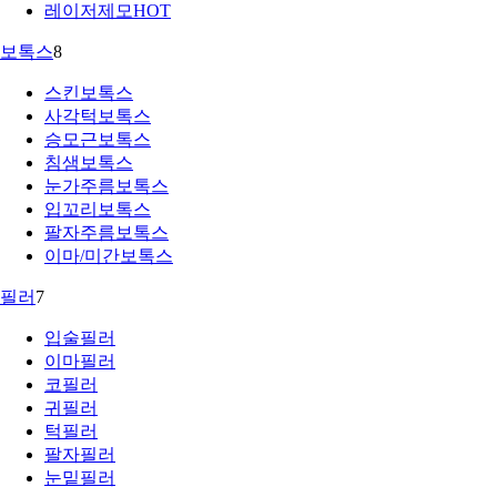
레이저제모
HOT
보톡스
8
스킨보톡스
사각턱보톡스
승모근보톡스
침샘보톡스
눈가주름보톡스
입꼬리보톡스
팔자주름보톡스
이마/미간보톡스
필러
7
입술필러
이마필러
코필러
귀필러
턱필러
팔자필러
눈밑필러