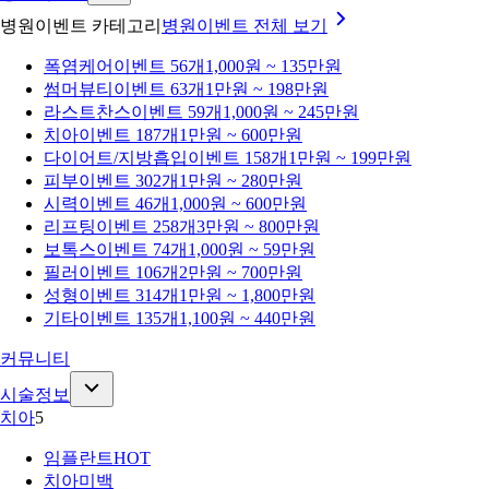
병원이벤트 카테고리
병원이벤트
전체 보기
폭염케어
이벤트 56개
1,000원 ~ 135만원
썸머뷰티
이벤트 63개
1만원 ~ 198만원
라스트찬스
이벤트 59개
1,000원 ~ 245만원
치아
이벤트 187개
1만원 ~ 600만원
다이어트/지방흡입
이벤트 158개
1만원 ~ 199만원
피부
이벤트 302개
1만원 ~ 280만원
시력
이벤트 46개
1,000원 ~ 600만원
리프팅
이벤트 258개
3만원 ~ 800만원
보톡스
이벤트 74개
1,000원 ~ 59만원
필러
이벤트 106개
2만원 ~ 700만원
성형
이벤트 314개
1만원 ~ 1,800만원
기타
이벤트 135개
1,100원 ~ 440만원
커뮤니티
시술정보
치아
5
임플란트
HOT
치아미백