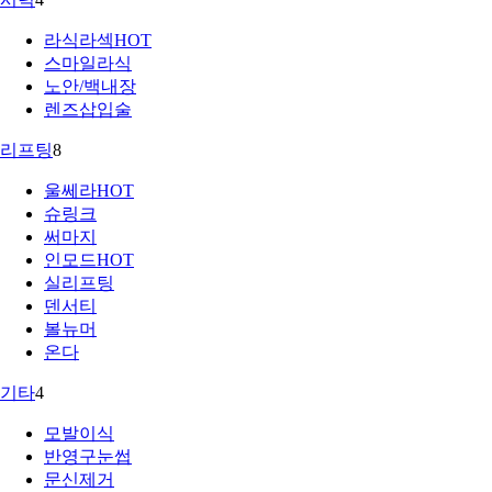
라식라섹
HOT
스마일라식
노안/백내장
렌즈삽입술
리프팅
8
울쎄라
HOT
슈링크
써마지
인모드
HOT
실리프팅
덴서티
볼뉴머
온다
기타
4
모발이식
반영구눈썹
문신제거