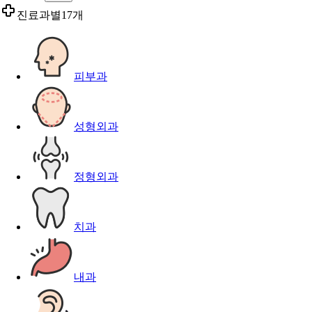
진료과별
17개
피부과
성형외과
정형외과
치과
내과