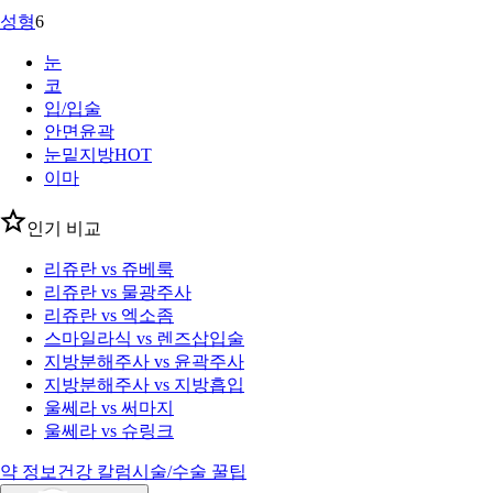
성형
6
눈
코
입/입술
안면윤곽
눈밑지방
HOT
이마
인기 비교
리쥬란 vs 쥬베룩
리쥬란 vs 물광주사
리쥬란 vs 엑소좀
스마일라식 vs 렌즈삽입술
지방분해주사 vs 윤곽주사
지방분해주사 vs 지방흡입
울쎄라 vs 써마지
울쎄라 vs 슈링크
약 정보
건강 칼럼
시술/수술 꿀팁