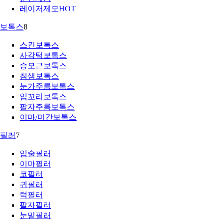
레이저제모
HOT
보톡스
8
스킨보톡스
사각턱보톡스
승모근보톡스
침샘보톡스
눈가주름보톡스
입꼬리보톡스
팔자주름보톡스
이마/미간보톡스
필러
7
입술필러
이마필러
코필러
귀필러
턱필러
팔자필러
눈밑필러