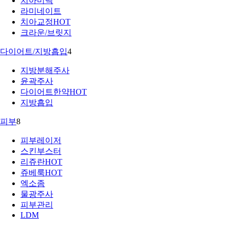
치아미백
라미네이트
치아교정
HOT
크라운/브릿지
다이어트/지방흡입
4
지방분해주사
윤곽주사
다이어트한약
HOT
지방흡입
피부
8
피부레이저
스킨부스터
리쥬란
HOT
쥬베룩
HOT
엑소좀
물광주사
피부관리
LDM