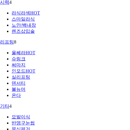
시력
4
라식라섹
HOT
스마일라식
노안/백내장
렌즈삽입술
리프팅
8
울쎄라
HOT
슈링크
써마지
인모드
HOT
실리프팅
덴서티
볼뉴머
온다
기타
4
모발이식
반영구눈썹
문신제거