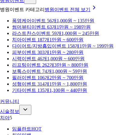
병원이벤트
병원이벤트 카테고리
병원이벤트
전체 보기
폭염케어
이벤트 56개
1,000원 ~ 135만원
썸머뷰티
이벤트 63개
1만원 ~ 198만원
라스트찬스
이벤트 59개
1,000원 ~ 245만원
치아
이벤트 187개
1만원 ~ 600만원
다이어트/지방흡입
이벤트 158개
1만원 ~ 199만원
피부
이벤트 303개
1만원 ~ 280만원
시력
이벤트 46개
1,000원 ~ 600만원
리프팅
이벤트 262개
3만원 ~ 800만원
보톡스
이벤트 74개
1,000원 ~ 59만원
필러
이벤트 106개
2만원 ~ 700만원
성형
이벤트 314개
1만원 ~ 1,800만원
기타
이벤트 135개
1,100원 ~ 440만원
커뮤니티
시술정보
치아
5
임플란트
HOT