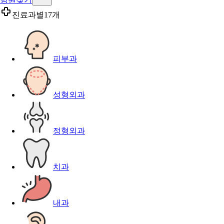
진료과별
17개
피부과
성형외과
정형외과
치과
내과