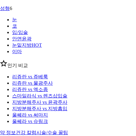
성형
6
눈
코
입/입술
안면윤곽
눈밑지방
HOT
이마
인기 비교
리쥬란 vs 쥬베룩
리쥬란 vs 물광주사
리쥬란 vs 엑소좀
스마일라식 vs 렌즈삽입술
지방분해주사 vs 윤곽주사
지방분해주사 vs 지방흡입
울쎄라 vs 써마지
울쎄라 vs 슈링크
약 정보
건강 칼럼
시술/수술 꿀팁