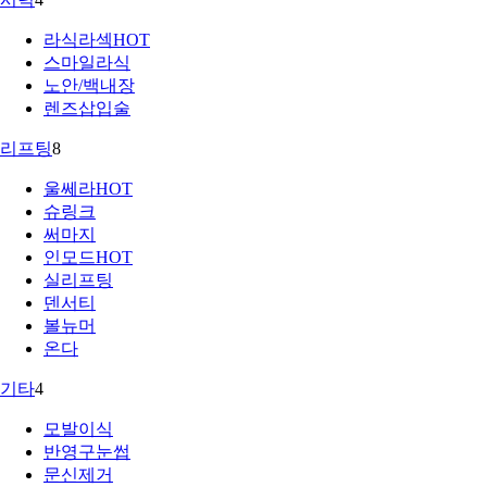
라식라섹
HOT
스마일라식
노안/백내장
렌즈삽입술
리프팅
8
울쎄라
HOT
슈링크
써마지
인모드
HOT
실리프팅
덴서티
볼뉴머
온다
기타
4
모발이식
반영구눈썹
문신제거