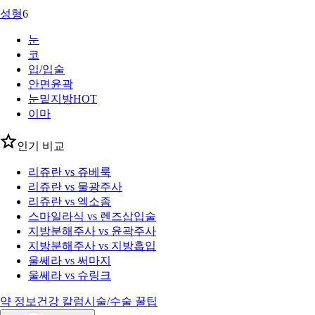
성형
6
눈
코
입/입술
안면윤곽
눈밑지방
HOT
이마
인기 비교
리쥬란 vs 쥬베룩
리쥬란 vs 물광주사
리쥬란 vs 엑소좀
스마일라식 vs 렌즈삽입술
지방분해주사 vs 윤곽주사
지방분해주사 vs 지방흡입
울쎄라 vs 써마지
울쎄라 vs 슈링크
약 정보
건강 칼럼
시술/수술 꿀팁