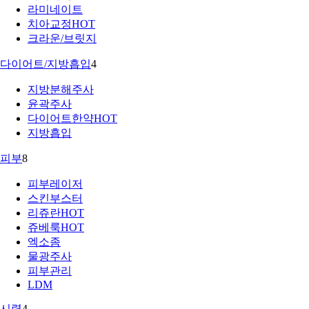
라미네이트
치아교정
HOT
크라운/브릿지
다이어트/지방흡입
4
지방분해주사
윤곽주사
다이어트한약
HOT
지방흡입
피부
8
피부레이저
스킨부스터
리쥬란
HOT
쥬베룩
HOT
엑소좀
물광주사
피부관리
LDM
시력
4