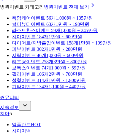
병원이벤트 카테고리
병원이벤트
전체 보기
폭염케어
이벤트 56개
1,000원 ~ 135만원
썸머뷰티
이벤트 63개
1만원 ~ 198만원
라스트찬스
이벤트 59개
1,000원 ~ 245만원
치아
이벤트 184개
1만원 ~ 600만원
다이어트/지방흡입
이벤트 158개
1만원 ~ 199만원
피부
이벤트 302개
1만원 ~ 280만원
시력
이벤트 46개
1,000원 ~ 600만원
리프팅
이벤트 258개
3만원 ~ 800만원
보톡스
이벤트 74개
1,000원 ~ 59만원
필러
이벤트 106개
2만원 ~ 700만원
성형
이벤트 314개
1만원 ~ 1,800만원
기타
이벤트 134개
1,100원 ~ 440만원
커뮤니티
시술정보
치아
5
임플란트
HOT
치아미백