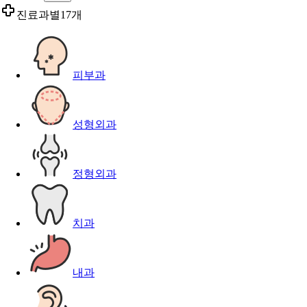
진료과별
17개
피부과
성형외과
정형외과
치과
내과