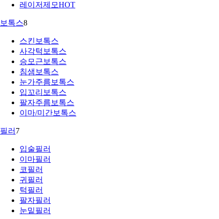
레이저제모
HOT
보톡스
8
스킨보톡스
사각턱보톡스
승모근보톡스
침샘보톡스
눈가주름보톡스
입꼬리보톡스
팔자주름보톡스
이마/미간보톡스
필러
7
입술필러
이마필러
코필러
귀필러
턱필러
팔자필러
눈밑필러