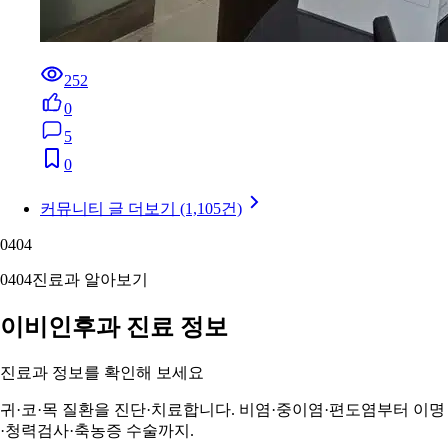
252
0
5
0
커뮤니티 글 더보기 (1,105건)
04
04
04
04
진료과 알아보기
이비인후과 진료 정보
진료과 정보를 확인해 보세요
귀·코·목 질환을 진단·치료합니다. 비염·중이염·편도염부터 이명
·청력검사·축농증 수술까지.