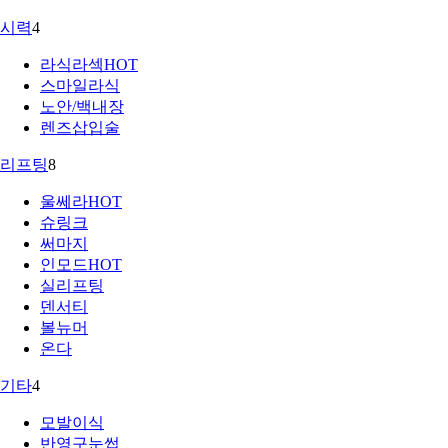
시력
4
라식라섹
HOT
스마일라식
노안/백내장
렌즈삽입술
리프팅
8
울쎄라
HOT
슈링크
써마지
인모드
HOT
실리프팅
덴서티
볼뉴머
온다
기타
4
모발이식
반영구눈썹