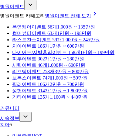
병원이벤트
병원이벤트 카테고리
병원이벤트
전체 보기
폭염케어
이벤트 56개
1,000원 ~ 135만원
썸머뷰티
이벤트 63개
1만원 ~ 198만원
라스트찬스
이벤트 59개
1,000원 ~ 245만원
치아
이벤트 186개
1만원 ~ 600만원
다이어트/지방흡입
이벤트 158개
1만원 ~ 199만원
피부
이벤트 302개
1만원 ~ 280만원
시력
이벤트 46개
1,000원 ~ 600만원
리프팅
이벤트 258개
3만원 ~ 800만원
보톡스
이벤트 74개
1,000원 ~ 59만원
필러
이벤트 106개
2만원 ~ 700만원
성형
이벤트 314개
1만원 ~ 1,800만원
기타
이벤트 135개
1,100원 ~ 440만원
커뮤니티
시술정보
치아
5
임플란트
HOT