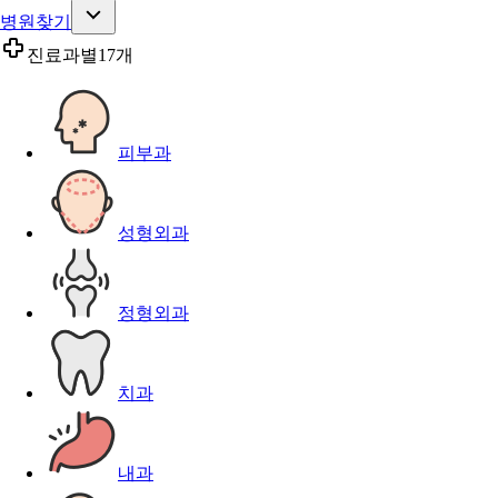
병원찾기
진료과별
17개
피부과
성형외과
정형외과
치과
내과