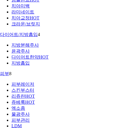
치아미백
라미네이트
치아교정
HOT
크라운/브릿지
다이어트/지방흡입
4
지방분해주사
윤곽주사
다이어트한약
HOT
지방흡입
피부
8
피부레이저
스킨부스터
리쥬란
HOT
쥬베룩
HOT
엑소좀
물광주사
피부관리
LDM