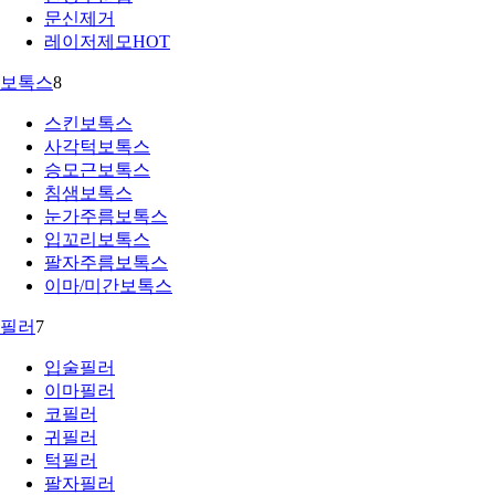
문신제거
레이저제모
HOT
보톡스
8
스킨보톡스
사각턱보톡스
승모근보톡스
침샘보톡스
눈가주름보톡스
입꼬리보톡스
팔자주름보톡스
이마/미간보톡스
필러
7
입술필러
이마필러
코필러
귀필러
턱필러
팔자필러