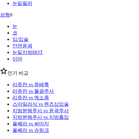
눈밑필러
성형
6
눈
코
입/입술
안면윤곽
눈밑지방
HOT
이마
인기 비교
리쥬란 vs 쥬베룩
리쥬란 vs 물광주사
리쥬란 vs 엑소좀
스마일라식 vs 렌즈삽입술
지방분해주사 vs 윤곽주사
지방분해주사 vs 지방흡입
울쎄라 vs 써마지
울쎄라 vs 슈링크