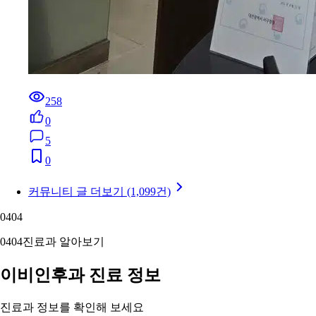
258
0
5
0
커뮤니티 글 더보기 (1,099건)
04
04
04
04
진료과 알아보기
이비인후과 진료 정보
진료과 정보를 확인해 보세요