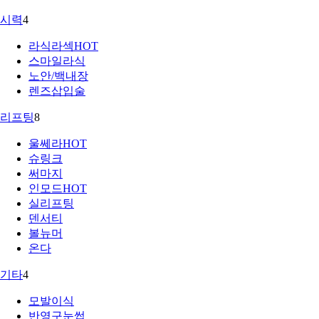
시력
4
라식라섹
HOT
스마일라식
노안/백내장
렌즈삽입술
리프팅
8
울쎄라
HOT
슈링크
써마지
인모드
HOT
실리프팅
덴서티
볼뉴머
온다
기타
4
모발이식
반영구눈썹