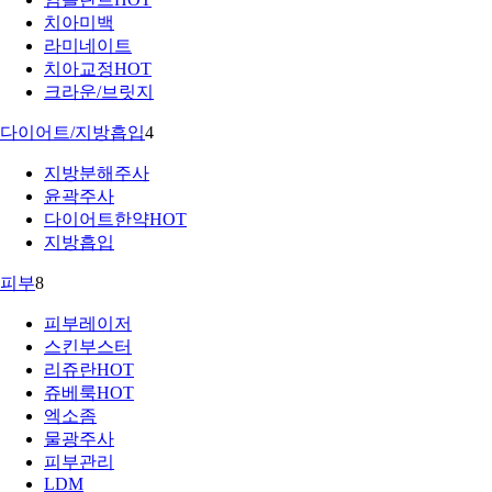
치아미백
라미네이트
치아교정
HOT
크라운/브릿지
다이어트/지방흡입
4
지방분해주사
윤곽주사
다이어트한약
HOT
지방흡입
피부
8
피부레이저
스킨부스터
리쥬란
HOT
쥬베룩
HOT
엑소좀
물광주사
피부관리
LDM