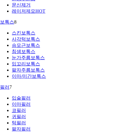
문신제거
레이저제모
HOT
보톡스
8
스킨보톡스
사각턱보톡스
승모근보톡스
침샘보톡스
눈가주름보톡스
입꼬리보톡스
팔자주름보톡스
이마/미간보톡스
필러
7
입술필러
이마필러
코필러
귀필러
턱필러
팔자필러