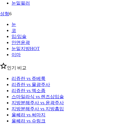
눈밑필러
성형
6
눈
코
입/입술
안면윤곽
눈밑지방
HOT
이마
인기 비교
리쥬란 vs 쥬베룩
리쥬란 vs 물광주사
리쥬란 vs 엑소좀
스마일라식 vs 렌즈삽입술
지방분해주사 vs 윤곽주사
지방분해주사 vs 지방흡입
울쎄라 vs 써마지
울쎄라 vs 슈링크