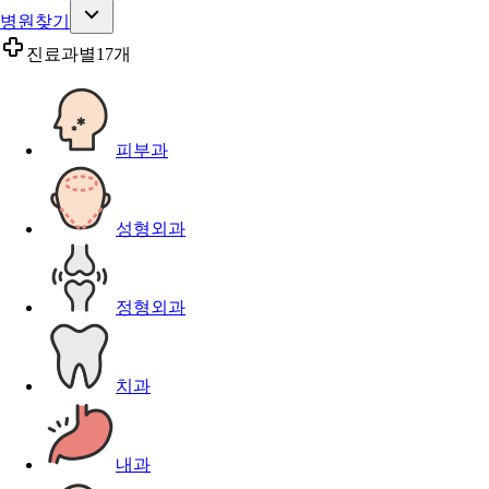
병원찾기
진료과별
17개
피부과
성형외과
정형외과
치과
내과