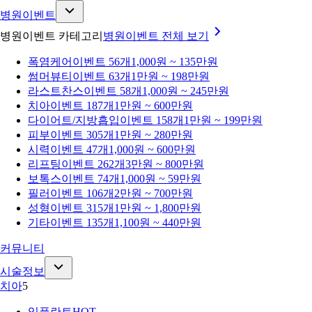
병원이벤트
병원이벤트 카테고리
병원이벤트
전체 보기
폭염케어
이벤트 56개
1,000원 ~ 135만원
썸머뷰티
이벤트 63개
1만원 ~ 198만원
라스트찬스
이벤트 58개
1,000원 ~ 245만원
치아
이벤트 187개
1만원 ~ 600만원
다이어트/지방흡입
이벤트 158개
1만원 ~ 199만원
피부
이벤트 305개
1만원 ~ 280만원
시력
이벤트 47개
1,000원 ~ 600만원
리프팅
이벤트 262개
3만원 ~ 800만원
보톡스
이벤트 74개
1,000원 ~ 59만원
필러
이벤트 106개
2만원 ~ 700만원
성형
이벤트 315개
1만원 ~ 1,800만원
기타
이벤트 135개
1,100원 ~ 440만원
커뮤니티
시술정보
치아
5
임플란트
HOT