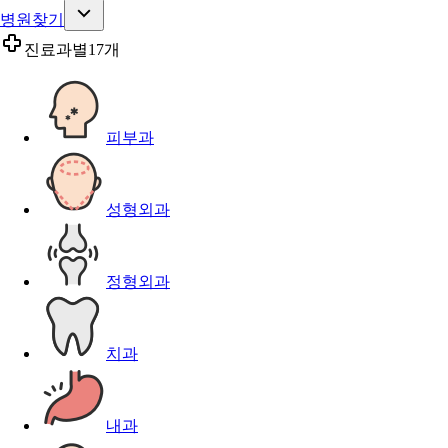
병원찾기
진료과별
17개
피부과
성형외과
정형외과
치과
내과