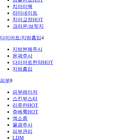
치아미백
라미네이트
치아교정
HOT
크라운/브릿지
다이어트/지방흡입
4
지방분해주사
윤곽주사
다이어트한약
HOT
지방흡입
피부
8
피부레이저
스킨부스터
리쥬란
HOT
쥬베룩
HOT
엑소좀
물광주사
피부관리
LDM