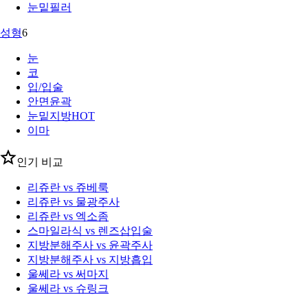
눈밑필러
성형
6
눈
코
입/입술
안면윤곽
눈밑지방
HOT
이마
인기 비교
리쥬란 vs 쥬베룩
리쥬란 vs 물광주사
리쥬란 vs 엑소좀
스마일라식 vs 렌즈삽입술
지방분해주사 vs 윤곽주사
지방분해주사 vs 지방흡입
울쎄라 vs 써마지
울쎄라 vs 슈링크