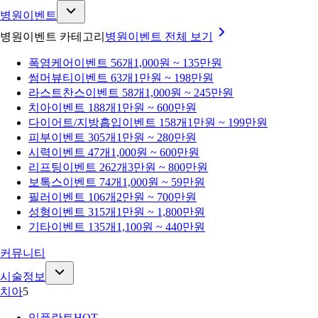
병원이벤트
병원이벤트 카테고리
병원이벤트
전체 보기
폭염케어
이벤트 56개
1,000원 ~ 135만원
썸머뷰티
이벤트 63개
1만원 ~ 198만원
라스트찬스
이벤트 58개
1,000원 ~ 245만원
치아
이벤트 188개
1만원 ~ 600만원
다이어트/지방흡입
이벤트 158개
1만원 ~ 199만원
피부
이벤트 305개
1만원 ~ 280만원
시력
이벤트 47개
1,000원 ~ 600만원
리프팅
이벤트 262개
3만원 ~ 800만원
보톡스
이벤트 74개
1,000원 ~ 59만원
필러
이벤트 106개
2만원 ~ 700만원
성형
이벤트 315개
1만원 ~ 1,800만원
기타
이벤트 135개
1,100원 ~ 440만원
커뮤니티
시술정보
치아
5
임플란트
HOT