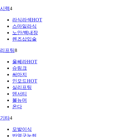
시력
4
라식라섹
HOT
스마일라식
노안/백내장
렌즈삽입술
리프팅
8
울쎄라
HOT
슈링크
써마지
인모드
HOT
실리프팅
덴서티
볼뉴머
온다
기타
4
모발이식
반영구눈썹