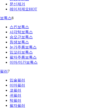
문신제거
레이저제모
HOT
보톡스
8
스킨보톡스
사각턱보톡스
승모근보톡스
침샘보톡스
눈가주름보톡스
입꼬리보톡스
팔자주름보톡스
이마/미간보톡스
필러
7
입술필러
이마필러
코필러
귀필러
턱필러
팔자필러