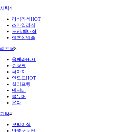
시력
4
라식라섹
HOT
스마일라식
노안/백내장
렌즈삽입술
리프팅
8
울쎄라
HOT
슈링크
써마지
인모드
HOT
실리프팅
덴서티
볼뉴머
온다
기타
4
모발이식
반영구눈썹