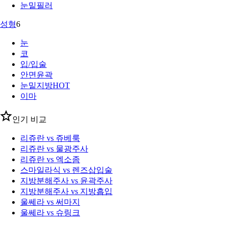
눈밑필러
성형
6
눈
코
입/입술
안면윤곽
눈밑지방
HOT
이마
인기 비교
리쥬란 vs 쥬베룩
리쥬란 vs 물광주사
리쥬란 vs 엑소좀
스마일라식 vs 렌즈삽입술
지방분해주사 vs 윤곽주사
지방분해주사 vs 지방흡입
울쎄라 vs 써마지
울쎄라 vs 슈링크