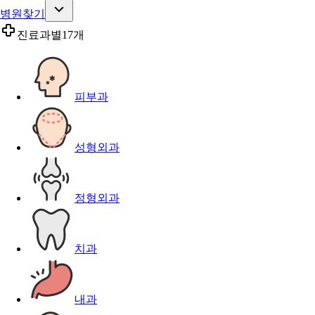
병원찾기
진료과별
17개
피부과
성형외과
정형외과
치과
내과