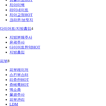
치아미백
라미네이트
치아교정
HOT
크라운/브릿지
다이어트/지방흡입
4
지방분해주사
윤곽주사
다이어트한약
HOT
지방흡입
피부
8
피부레이저
스킨부스터
리쥬란
HOT
쥬베룩
HOT
엑소좀
물광주사
피부관리
LDM