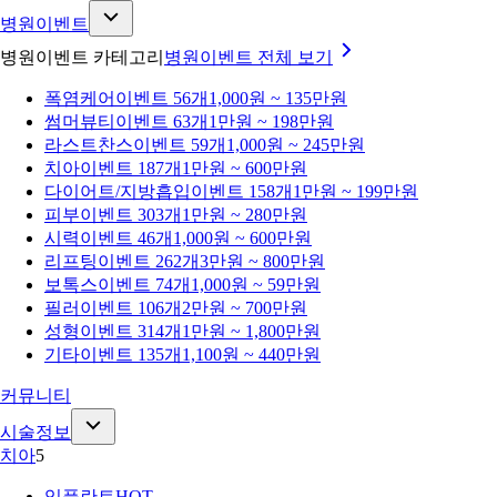
병원이벤트
병원이벤트 카테고리
병원이벤트
전체 보기
폭염케어
이벤트 56개
1,000원 ~ 135만원
썸머뷰티
이벤트 63개
1만원 ~ 198만원
라스트찬스
이벤트 59개
1,000원 ~ 245만원
치아
이벤트 187개
1만원 ~ 600만원
다이어트/지방흡입
이벤트 158개
1만원 ~ 199만원
피부
이벤트 303개
1만원 ~ 280만원
시력
이벤트 46개
1,000원 ~ 600만원
리프팅
이벤트 262개
3만원 ~ 800만원
보톡스
이벤트 74개
1,000원 ~ 59만원
필러
이벤트 106개
2만원 ~ 700만원
성형
이벤트 314개
1만원 ~ 1,800만원
기타
이벤트 135개
1,100원 ~ 440만원
커뮤니티
시술정보
치아
5
임플란트
HOT