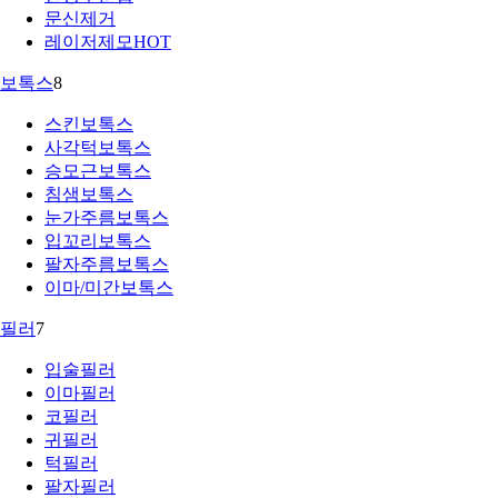
문신제거
레이저제모
HOT
보톡스
8
스킨보톡스
사각턱보톡스
승모근보톡스
침샘보톡스
눈가주름보톡스
입꼬리보톡스
팔자주름보톡스
이마/미간보톡스
필러
7
입술필러
이마필러
코필러
귀필러
턱필러
팔자필러