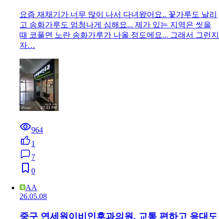
요즘 재채기가 너무 많이 나서 다녀왔어요.. 꽃가루도 날리
고 송화가루도 엄청나게 심해요... 제가 있는 지역은 씻을
때 코풀면 노란 송화가루가 나올 정도에요... 그래서 그런지
자…
964
1
7
0
AA
26.05.08
중구 연세원이비인후과의원, 교통 편하고 응대도