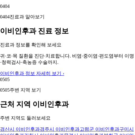
04
04
04
04
진료과 알아보기
이비인후과 진료 정보
진료과 정보를 확인해 보세요
귀·코·목 질환을 진단·치료합니다. 비염·중이염·편도염부터 이명
·청력검사·축농증 수술까지.
이비인후과 정보 자세히 보기 ›
05
05
05
05
주변 지역 보기
근처 지역 이비인후과
주변 지역도 둘러보세요
경산시 이비인후과
경주시 이비인후과
고령군 이비인후과
구미시