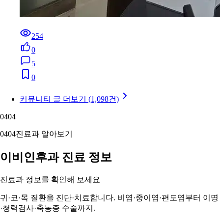
254
0
5
0
커뮤니티 글 더보기 (1,098건)
04
04
04
04
진료과 알아보기
이비인후과 진료 정보
진료과 정보를 확인해 보세요
귀·코·목 질환을 진단·치료합니다. 비염·중이염·편도염부터 이명
·청력검사·축농증 수술까지.