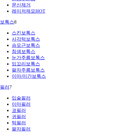
문신제거
레이저제모
HOT
보톡스
8
스킨보톡스
사각턱보톡스
승모근보톡스
침샘보톡스
눈가주름보톡스
입꼬리보톡스
팔자주름보톡스
이마/미간보톡스
필러
7
입술필러
이마필러
코필러
귀필러
턱필러
팔자필러