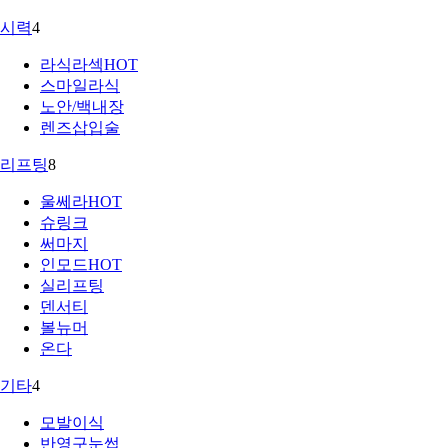
시력
4
라식라섹
HOT
스마일라식
노안/백내장
렌즈삽입술
리프팅
8
울쎄라
HOT
슈링크
써마지
인모드
HOT
실리프팅
덴서티
볼뉴머
온다
기타
4
모발이식
반영구눈썹