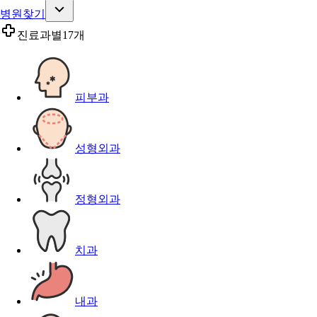
병원찾기
진료과별
17개
피부과
성형외과
정형외과
치과
내과