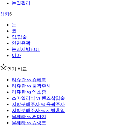
눈밑필러
성형
6
눈
코
입/입술
안면윤곽
눈밑지방
HOT
이마
인기 비교
리쥬란 vs 쥬베룩
리쥬란 vs 물광주사
리쥬란 vs 엑소좀
스마일라식 vs 렌즈삽입술
지방분해주사 vs 윤곽주사
지방분해주사 vs 지방흡입
울쎄라 vs 써마지
울쎄라 vs 슈링크