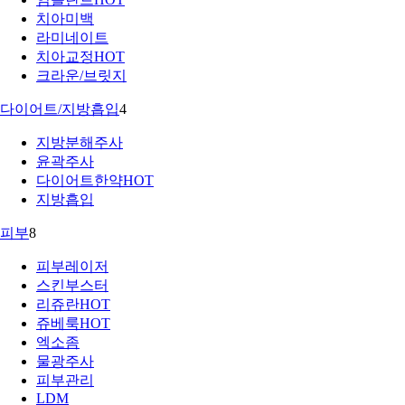
치아미백
라미네이트
치아교정
HOT
크라운/브릿지
다이어트/지방흡입
4
지방분해주사
윤곽주사
다이어트한약
HOT
지방흡입
피부
8
피부레이저
스킨부스터
리쥬란
HOT
쥬베룩
HOT
엑소좀
물광주사
피부관리
LDM