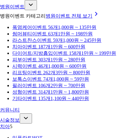
병원이벤트
병원이벤트 카테고리
병원이벤트
전체 보기
폭염케어
이벤트 56개
1,000원 ~ 135만원
썸머뷰티
이벤트 63개
1만원 ~ 198만원
라스트찬스
이벤트 59개
1,000원 ~ 245만원
치아
이벤트 187개
1만원 ~ 600만원
다이어트/지방흡입
이벤트 158개
1만원 ~ 199만원
피부
이벤트 303개
1만원 ~ 280만원
시력
이벤트 46개
1,000원 ~ 600만원
리프팅
이벤트 262개
3만원 ~ 800만원
보톡스
이벤트 74개
1,000원 ~ 59만원
필러
이벤트 106개
2만원 ~ 700만원
성형
이벤트 314개
1만원 ~ 1,800만원
기타
이벤트 135개
1,100원 ~ 440만원
커뮤니티
시술정보
치아
5
임플란트
HOT