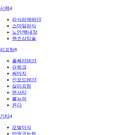
시력
4
라식라섹
HOT
스마일라식
노안/백내장
렌즈삽입술
리프팅
8
울쎄라
HOT
슈링크
써마지
인모드
HOT
실리프팅
덴서티
볼뉴머
온다
기타
4
모발이식
반영구눈썹