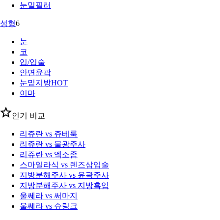
눈밑필러
성형
6
눈
코
입/입술
안면윤곽
눈밑지방
HOT
이마
인기 비교
리쥬란 vs 쥬베룩
리쥬란 vs 물광주사
리쥬란 vs 엑소좀
스마일라식 vs 렌즈삽입술
지방분해주사 vs 윤곽주사
지방분해주사 vs 지방흡입
울쎄라 vs 써마지
울쎄라 vs 슈링크