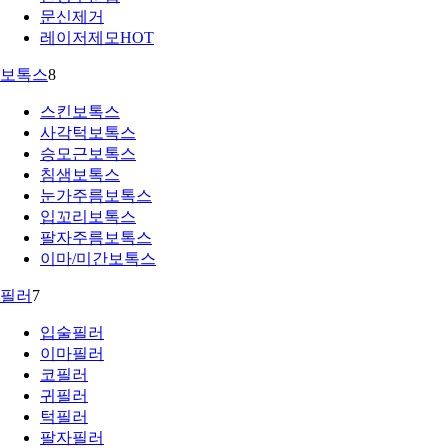
문신제거
레이저제모
HOT
보톡스
8
스킨보톡스
사각턱보톡스
승모근보톡스
침샘보톡스
눈가주름보톡스
입꼬리보톡스
팔자주름보톡스
이마/미간보톡스
필러
7
입술필러
이마필러
코필러
귀필러
턱필러
팔자필러