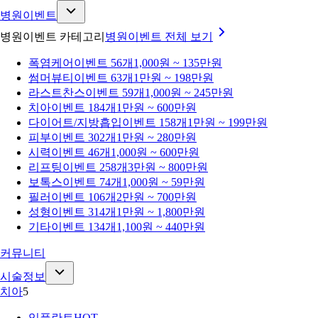
병원이벤트
병원이벤트 카테고리
병원이벤트
전체 보기
폭염케어
이벤트 56개
1,000원 ~ 135만원
썸머뷰티
이벤트 63개
1만원 ~ 198만원
라스트찬스
이벤트 59개
1,000원 ~ 245만원
치아
이벤트 184개
1만원 ~ 600만원
다이어트/지방흡입
이벤트 158개
1만원 ~ 199만원
피부
이벤트 302개
1만원 ~ 280만원
시력
이벤트 46개
1,000원 ~ 600만원
리프팅
이벤트 258개
3만원 ~ 800만원
보톡스
이벤트 74개
1,000원 ~ 59만원
필러
이벤트 106개
2만원 ~ 700만원
성형
이벤트 314개
1만원 ~ 1,800만원
기타
이벤트 134개
1,100원 ~ 440만원
커뮤니티
시술정보
치아
5
임플란트
HOT