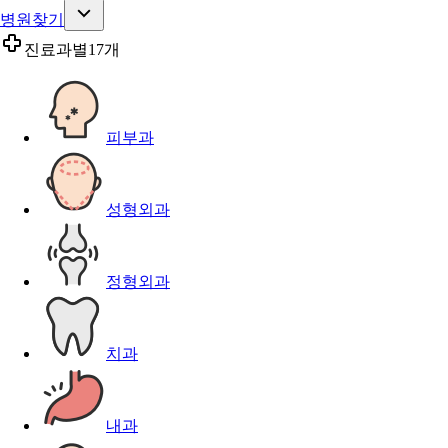
병원찾기
진료과별
17개
피부과
성형외과
정형외과
치과
내과