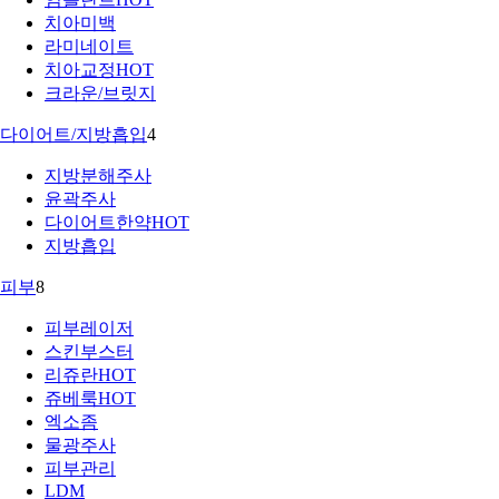
치아미백
라미네이트
치아교정
HOT
크라운/브릿지
다이어트/지방흡입
4
지방분해주사
윤곽주사
다이어트한약
HOT
지방흡입
피부
8
피부레이저
스킨부스터
리쥬란
HOT
쥬베룩
HOT
엑소좀
물광주사
피부관리
LDM