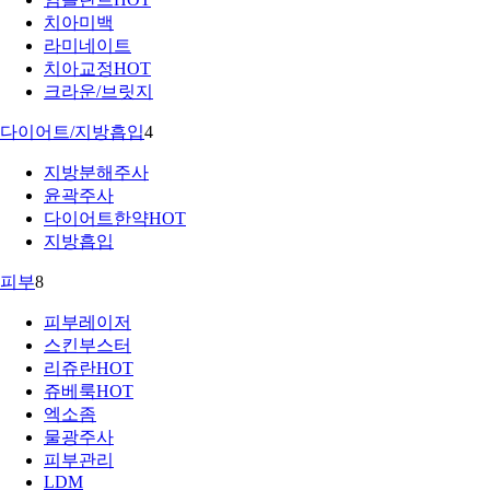
치아미백
라미네이트
치아교정
HOT
크라운/브릿지
다이어트/지방흡입
4
지방분해주사
윤곽주사
다이어트한약
HOT
지방흡입
피부
8
피부레이저
스킨부스터
리쥬란
HOT
쥬베룩
HOT
엑소좀
물광주사
피부관리
LDM