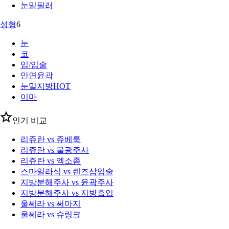
눈밑필러
성형
6
눈
코
입/입술
안면윤곽
눈밑지방
HOT
이마
인기 비교
리쥬란 vs 쥬베룩
리쥬란 vs 물광주사
리쥬란 vs 엑소좀
스마일라식 vs 렌즈삽입술
지방분해주사 vs 윤곽주사
지방분해주사 vs 지방흡입
울쎄라 vs 써마지
울쎄라 vs 슈링크