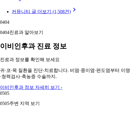
커뮤니티 글 더보기 (1,508건)
04
04
04
04
진료과 알아보기
이비인후과 진료 정보
진료과 정보를 확인해 보세요
귀·코·목 질환을 진단·치료합니다. 비염·중이염·편도염부터 이명
·청력검사·축농증 수술까지.
이비인후과 정보 자세히 보기 ›
05
05
05
05
주변 지역 보기
근처 지역 이비인후과
주변 지역도 둘러보세요