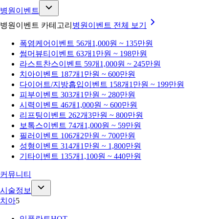
병원이벤트
병원이벤트 카테고리
병원이벤트
전체 보기
폭염케어
이벤트 56개
1,000원 ~ 135만원
썸머뷰티
이벤트 63개
1만원 ~ 198만원
라스트찬스
이벤트 59개
1,000원 ~ 245만원
치아
이벤트 187개
1만원 ~ 600만원
다이어트/지방흡입
이벤트 158개
1만원 ~ 199만원
피부
이벤트 303개
1만원 ~ 280만원
시력
이벤트 46개
1,000원 ~ 600만원
리프팅
이벤트 262개
3만원 ~ 800만원
보톡스
이벤트 74개
1,000원 ~ 59만원
필러
이벤트 106개
2만원 ~ 700만원
성형
이벤트 314개
1만원 ~ 1,800만원
기타
이벤트 135개
1,100원 ~ 440만원
커뮤니티
시술정보
치아
5
임플란트
HOT