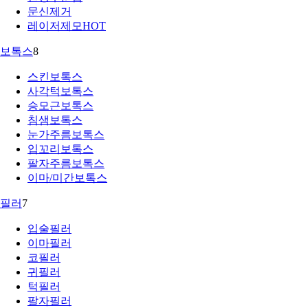
문신제거
레이저제모
HOT
보톡스
8
스킨보톡스
사각턱보톡스
승모근보톡스
침샘보톡스
눈가주름보톡스
입꼬리보톡스
팔자주름보톡스
이마/미간보톡스
필러
7
입술필러
이마필러
코필러
귀필러
턱필러
팔자필러