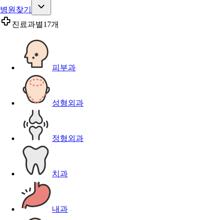
병원찾기
진료과별
17개
피부과
성형외과
정형외과
치과
내과