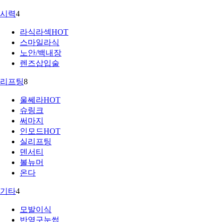
시력
4
라식라섹
HOT
스마일라식
노안/백내장
렌즈삽입술
리프팅
8
울쎄라
HOT
슈링크
써마지
인모드
HOT
실리프팅
덴서티
볼뉴머
온다
기타
4
모발이식
반영구눈썹