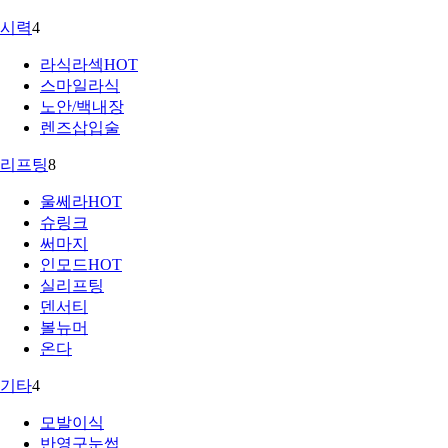
시력
4
라식라섹
HOT
스마일라식
노안/백내장
렌즈삽입술
리프팅
8
울쎄라
HOT
슈링크
써마지
인모드
HOT
실리프팅
덴서티
볼뉴머
온다
기타
4
모발이식
반영구눈썹