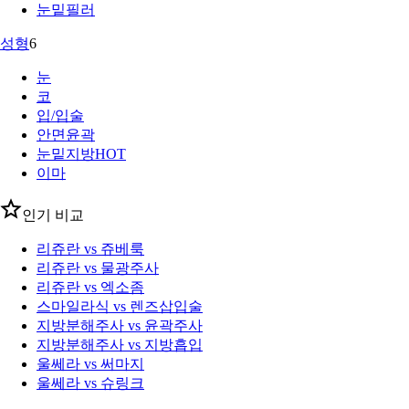
눈밑필러
성형
6
눈
코
입/입술
안면윤곽
눈밑지방
HOT
이마
인기 비교
리쥬란 vs 쥬베룩
리쥬란 vs 물광주사
리쥬란 vs 엑소좀
스마일라식 vs 렌즈삽입술
지방분해주사 vs 윤곽주사
지방분해주사 vs 지방흡입
울쎄라 vs 써마지
울쎄라 vs 슈링크