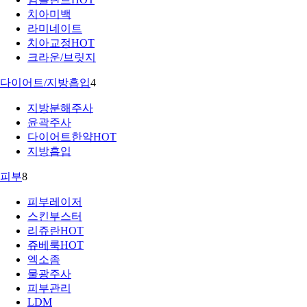
치아미백
라미네이트
치아교정
HOT
크라운/브릿지
다이어트/지방흡입
4
지방분해주사
윤곽주사
다이어트한약
HOT
지방흡입
피부
8
피부레이저
스킨부스터
리쥬란
HOT
쥬베룩
HOT
엑소좀
물광주사
피부관리
LDM