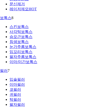
문신제거
레이저제모
HOT
보톡스
8
스킨보톡스
사각턱보톡스
승모근보톡스
침샘보톡스
눈가주름보톡스
입꼬리보톡스
팔자주름보톡스
이마/미간보톡스
필러
7
입술필러
이마필러
코필러
귀필러
턱필러
팔자필러