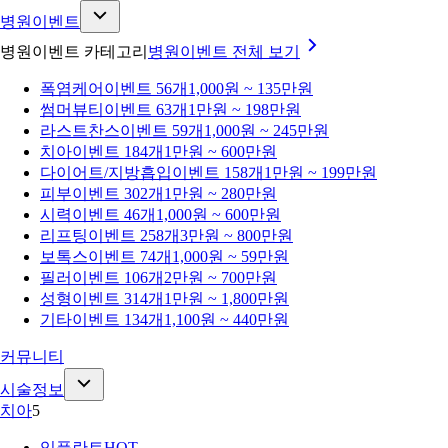
병원이벤트
병원이벤트 카테고리
병원이벤트
전체 보기
폭염케어
이벤트 56개
1,000원 ~ 135만원
썸머뷰티
이벤트 63개
1만원 ~ 198만원
라스트찬스
이벤트 59개
1,000원 ~ 245만원
치아
이벤트 184개
1만원 ~ 600만원
다이어트/지방흡입
이벤트 158개
1만원 ~ 199만원
피부
이벤트 302개
1만원 ~ 280만원
시력
이벤트 46개
1,000원 ~ 600만원
리프팅
이벤트 258개
3만원 ~ 800만원
보톡스
이벤트 74개
1,000원 ~ 59만원
필러
이벤트 106개
2만원 ~ 700만원
성형
이벤트 314개
1만원 ~ 1,800만원
기타
이벤트 134개
1,100원 ~ 440만원
커뮤니티
시술정보
치아
5
임플란트
HOT