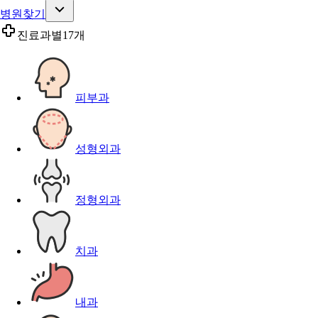
병원찾기
진료과별
17개
피부과
성형외과
정형외과
치과
내과