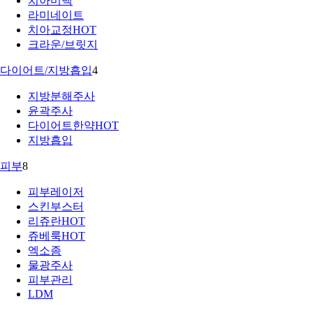
치아미백
라미네이트
치아교정
HOT
크라운/브릿지
다이어트/지방흡입
4
지방분해주사
윤곽주사
다이어트한약
HOT
지방흡입
피부
8
피부레이저
스킨부스터
리쥬란
HOT
쥬베룩
HOT
엑소좀
물광주사
피부관리
LDM