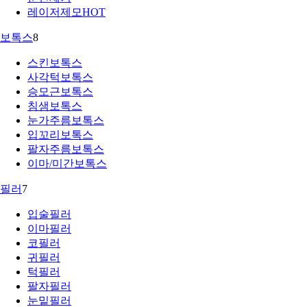
레이저제모
HOT
보톡스
8
스킨보톡스
사각턱보톡스
승모근보톡스
침샘보톡스
눈가주름보톡스
입꼬리보톡스
팔자주름보톡스
이마/미간보톡스
필러
7
입술필러
이마필러
코필러
귀필러
턱필러
팔자필러
눈밑필러