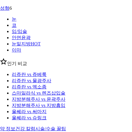
성형
6
눈
코
입/입술
안면윤곽
눈밑지방
HOT
이마
인기 비교
리쥬란 vs 쥬베룩
리쥬란 vs 물광주사
리쥬란 vs 엑소좀
스마일라식 vs 렌즈삽입술
지방분해주사 vs 윤곽주사
지방분해주사 vs 지방흡입
울쎄라 vs 써마지
울쎄라 vs 슈링크
약 정보
건강 칼럼
시술/수술 꿀팁