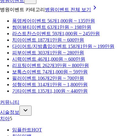
병원이벤트
병원이벤트 카테고리
병원이벤트
전체 보기
폭염케어
이벤트 56개
1,000원 ~ 135만원
썸머뷰티
이벤트 63개
1만원 ~ 198만원
라스트찬스
이벤트 59개
1,000원 ~ 245만원
치아
이벤트 187개
1만원 ~ 600만원
다이어트/지방흡입
이벤트 158개
1만원 ~ 199만원
피부
이벤트 303개
1만원 ~ 280만원
시력
이벤트 46개
1,000원 ~ 600만원
리프팅
이벤트 262개
3만원 ~ 800만원
보톡스
이벤트 74개
1,000원 ~ 59만원
필러
이벤트 106개
2만원 ~ 700만원
성형
이벤트 314개
1만원 ~ 1,800만원
기타
이벤트 135개
1,100원 ~ 440만원
커뮤니티
시술정보
치아
5
임플란트
HOT