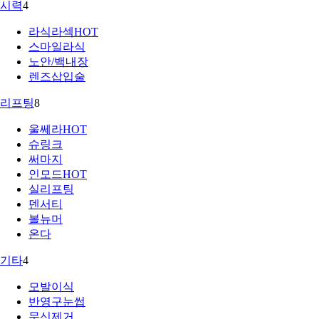
시력
4
라식라섹
HOT
스마일라식
노안/백내장
렌즈삽입술
리프팅
8
울쎄라
HOT
슈링크
써마지
인모드
HOT
실리프팅
덴서티
볼뉴머
온다
기타
4
모발이식
반영구눈썹
문신제거