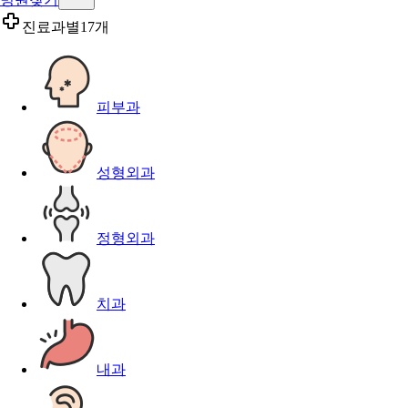
진료과별
17개
피부과
성형외과
정형외과
치과
내과