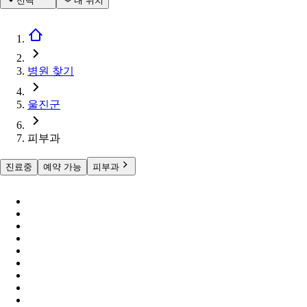
선택
내 위치
병원 찾기
울진군
피부과
진료중
예약 가능
피부과