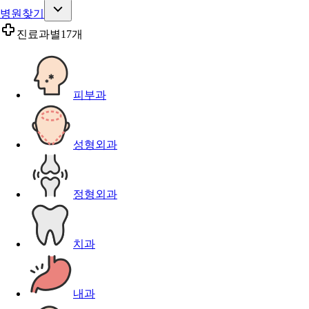
병원찾기
진료과별
17개
피부과
성형외과
정형외과
치과
내과