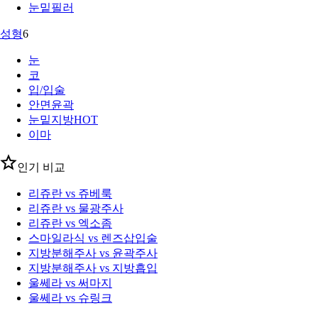
눈밑필러
성형
6
눈
코
입/입술
안면윤곽
눈밑지방
HOT
이마
인기 비교
리쥬란 vs 쥬베룩
리쥬란 vs 물광주사
리쥬란 vs 엑소좀
스마일라식 vs 렌즈삽입술
지방분해주사 vs 윤곽주사
지방분해주사 vs 지방흡입
울쎄라 vs 써마지
울쎄라 vs 슈링크