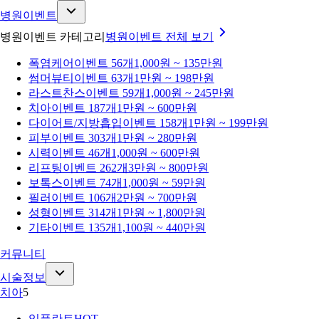
병원이벤트
병원이벤트 카테고리
병원이벤트
전체 보기
폭염케어
이벤트 56개
1,000원 ~ 135만원
썸머뷰티
이벤트 63개
1만원 ~ 198만원
라스트찬스
이벤트 59개
1,000원 ~ 245만원
치아
이벤트 187개
1만원 ~ 600만원
다이어트/지방흡입
이벤트 158개
1만원 ~ 199만원
피부
이벤트 303개
1만원 ~ 280만원
시력
이벤트 46개
1,000원 ~ 600만원
리프팅
이벤트 262개
3만원 ~ 800만원
보톡스
이벤트 74개
1,000원 ~ 59만원
필러
이벤트 106개
2만원 ~ 700만원
성형
이벤트 314개
1만원 ~ 1,800만원
기타
이벤트 135개
1,100원 ~ 440만원
커뮤니티
시술정보
치아
5
임플란트
HOT