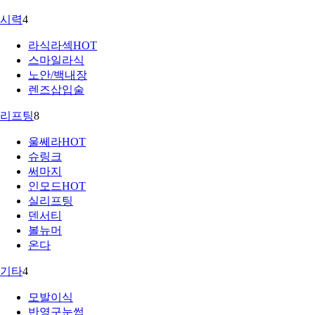
시력
4
라식라섹
HOT
스마일라식
노안/백내장
렌즈삽입술
리프팅
8
울쎄라
HOT
슈링크
써마지
인모드
HOT
실리프팅
덴서티
볼뉴머
온다
기타
4
모발이식
반영구눈썹