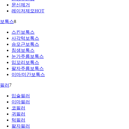
문신제거
레이저제모
HOT
보톡스
8
스킨보톡스
사각턱보톡스
승모근보톡스
침샘보톡스
눈가주름보톡스
입꼬리보톡스
팔자주름보톡스
이마/미간보톡스
필러
7
입술필러
이마필러
코필러
귀필러
턱필러
팔자필러