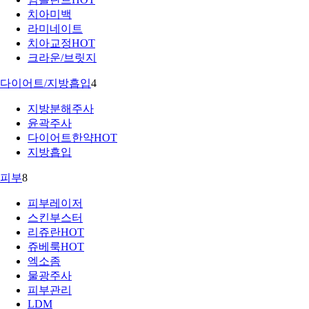
치아미백
라미네이트
치아교정
HOT
크라운/브릿지
다이어트/지방흡입
4
지방분해주사
윤곽주사
다이어트한약
HOT
지방흡입
피부
8
피부레이저
스킨부스터
리쥬란
HOT
쥬베룩
HOT
엑소좀
물광주사
피부관리
LDM