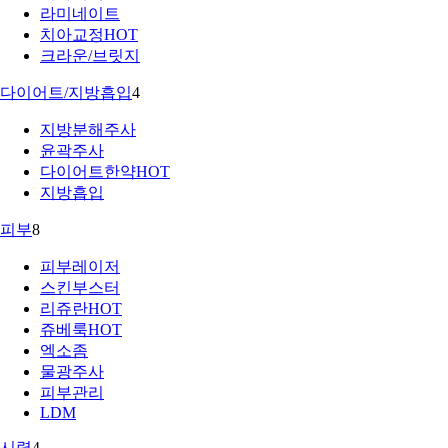
라미네이트
치아교정
HOT
크라운/브릿지
다이어트/지방흡입
4
지방분해주사
윤곽주사
다이어트한약
HOT
지방흡입
피부
8
피부레이저
스킨부스터
리쥬란
HOT
쥬베룩
HOT
엑소좀
물광주사
피부관리
LDM
시력
4