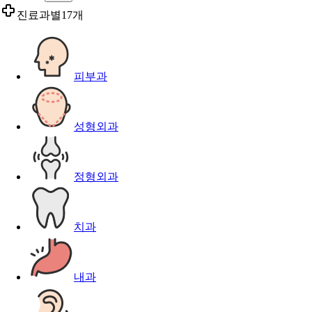
진료과별
17개
피부과
성형외과
정형외과
치과
내과