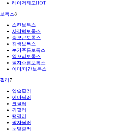
레이저제모
HOT
보톡스
8
스킨보톡스
사각턱보톡스
승모근보톡스
침샘보톡스
눈가주름보톡스
입꼬리보톡스
팔자주름보톡스
이마/미간보톡스
필러
7
입술필러
이마필러
코필러
귀필러
턱필러
팔자필러
눈밑필러