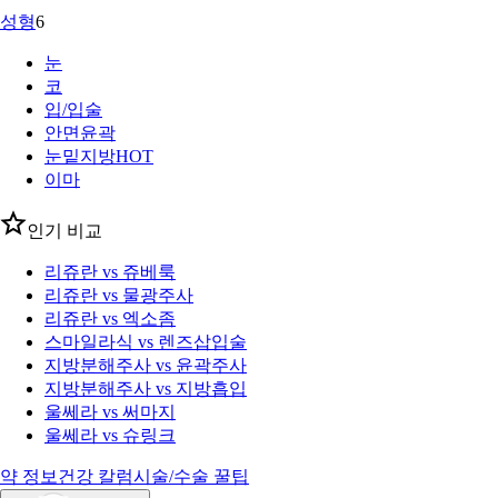
성형
6
눈
코
입/입술
안면윤곽
눈밑지방
HOT
이마
인기 비교
리쥬란 vs 쥬베룩
리쥬란 vs 물광주사
리쥬란 vs 엑소좀
스마일라식 vs 렌즈삽입술
지방분해주사 vs 윤곽주사
지방분해주사 vs 지방흡입
울쎄라 vs 써마지
울쎄라 vs 슈링크
약 정보
건강 칼럼
시술/수술 꿀팁