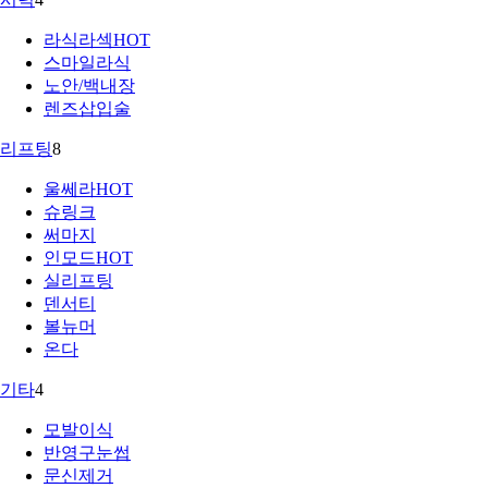
라식라섹
HOT
스마일라식
노안/백내장
렌즈삽입술
리프팅
8
울쎄라
HOT
슈링크
써마지
인모드
HOT
실리프팅
덴서티
볼뉴머
온다
기타
4
모발이식
반영구눈썹
문신제거