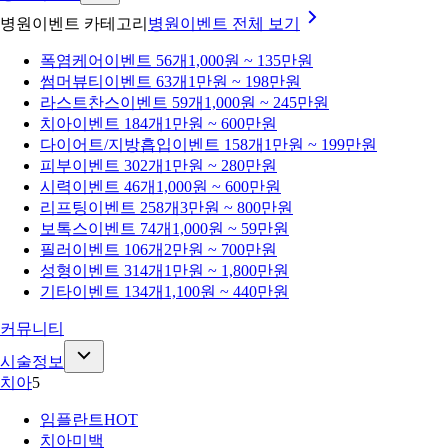
병원이벤트 카테고리
병원이벤트
전체 보기
폭염케어
이벤트 56개
1,000원 ~ 135만원
썸머뷰티
이벤트 63개
1만원 ~ 198만원
라스트찬스
이벤트 59개
1,000원 ~ 245만원
치아
이벤트 184개
1만원 ~ 600만원
다이어트/지방흡입
이벤트 158개
1만원 ~ 199만원
피부
이벤트 302개
1만원 ~ 280만원
시력
이벤트 46개
1,000원 ~ 600만원
리프팅
이벤트 258개
3만원 ~ 800만원
보톡스
이벤트 74개
1,000원 ~ 59만원
필러
이벤트 106개
2만원 ~ 700만원
성형
이벤트 314개
1만원 ~ 1,800만원
기타
이벤트 134개
1,100원 ~ 440만원
커뮤니티
시술정보
치아
5
임플란트
HOT
치아미백