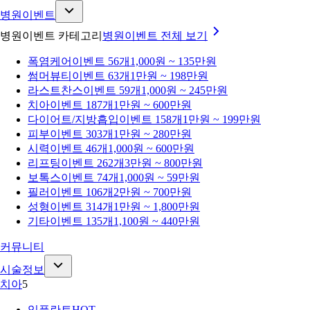
병원이벤트
병원이벤트 카테고리
병원이벤트
전체 보기
폭염케어
이벤트 56개
1,000원 ~ 135만원
썸머뷰티
이벤트 63개
1만원 ~ 198만원
라스트찬스
이벤트 59개
1,000원 ~ 245만원
치아
이벤트 187개
1만원 ~ 600만원
다이어트/지방흡입
이벤트 158개
1만원 ~ 199만원
피부
이벤트 303개
1만원 ~ 280만원
시력
이벤트 46개
1,000원 ~ 600만원
리프팅
이벤트 262개
3만원 ~ 800만원
보톡스
이벤트 74개
1,000원 ~ 59만원
필러
이벤트 106개
2만원 ~ 700만원
성형
이벤트 314개
1만원 ~ 1,800만원
기타
이벤트 135개
1,100원 ~ 440만원
커뮤니티
시술정보
치아
5
임플란트
HOT