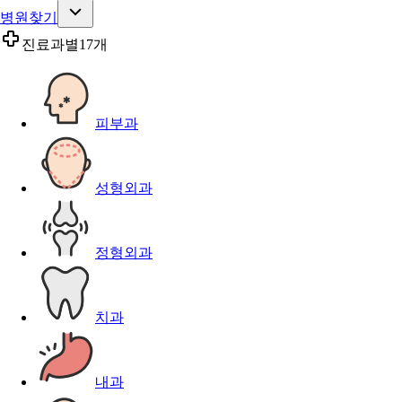
병원찾기
진료과별
17개
피부과
성형외과
정형외과
치과
내과