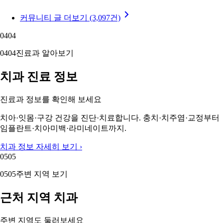
커뮤니티 글 더보기 (3,097건)
04
04
04
04
진료과 알아보기
치과 진료 정보
진료과 정보를 확인해 보세요
치아·잇몸·구강 건강을 진단·치료합니다. 충치·치주염·교정부터
임플란트·치아미백·라미네이트까지.
치과 정보 자세히 보기 ›
05
05
05
05
주변 지역 보기
근처 지역 치과
주변 지역도 둘러보세요