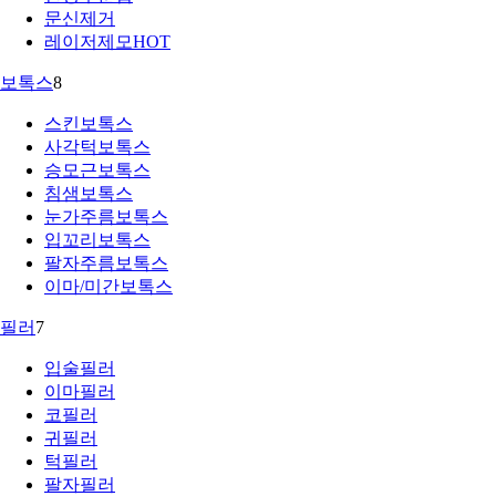
문신제거
레이저제모
HOT
보톡스
8
스킨보톡스
사각턱보톡스
승모근보톡스
침샘보톡스
눈가주름보톡스
입꼬리보톡스
팔자주름보톡스
이마/미간보톡스
필러
7
입술필러
이마필러
코필러
귀필러
턱필러
팔자필러