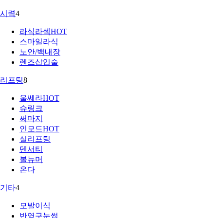
시력
4
라식라섹
HOT
스마일라식
노안/백내장
렌즈삽입술
리프팅
8
울쎄라
HOT
슈링크
써마지
인모드
HOT
실리프팅
덴서티
볼뉴머
온다
기타
4
모발이식
반영구눈썹