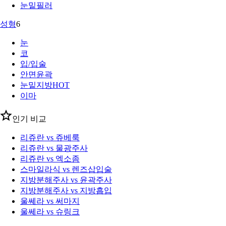
눈밑필러
성형
6
눈
코
입/입술
안면윤곽
눈밑지방
HOT
이마
인기 비교
리쥬란 vs 쥬베룩
리쥬란 vs 물광주사
리쥬란 vs 엑소좀
스마일라식 vs 렌즈삽입술
지방분해주사 vs 윤곽주사
지방분해주사 vs 지방흡입
울쎄라 vs 써마지
울쎄라 vs 슈링크