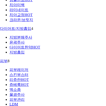
치아미백
라미네이트
치아교정
HOT
크라운/브릿지
다이어트/지방흡입
4
지방분해주사
윤곽주사
다이어트한약
HOT
지방흡입
피부
8
피부레이저
스킨부스터
리쥬란
HOT
쥬베룩
HOT
엑소좀
물광주사
피부관리
LDM