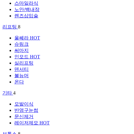
스마일라식
노안/백내장
렌즈삽입술
리프팅
8
울쎄라
HOT
슈링크
써마지
인모드
HOT
실리프팅
덴서티
볼뉴머
온다
기타
4
모발이식
반영구눈썹
문신제거
레이저제모
HOT
보톡스
8