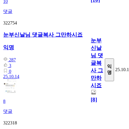
10
댓글
322754
눈부신날님 댓글복사 그만하시죠
눈부
익명
신날
님 댓
287
글복
3
익
25.10.
사 그
0
명
25.10.14
만하
시죠
[8]
8
댓글
322318