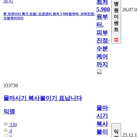
공지
최저
병
5,900
26.07.
원
🚨 피부SOS 특가 모음! 모공관리 최저 5,900원부터, 피부진정·
원부
이
수분케어까지
벤
터,
트
피부
진정·
수분
케어
까지
333739
물마시기 복사붙이기 표납니다
물마
익명
시기
복사
330
4
붙이
익
25.12.
0