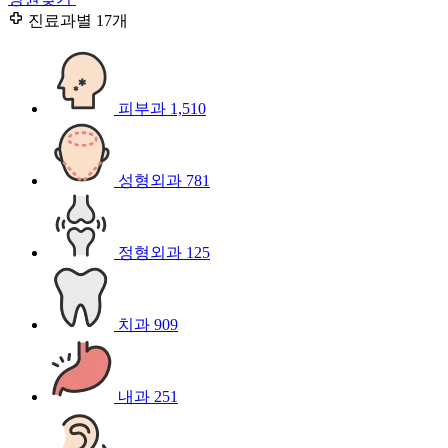
진료과별
17개
피부과
1,510
성형외과
781
정형외과
125
치과
909
내과
251