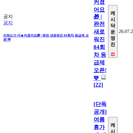
커졌
어요
캐
🎁 |
공지
시
공지
완전
닥
새로
26.07.
운
리워드가 더🔥커졌어요🎁 | 완전 새로워진 84회차 등급제 오
영
워진
픈!💛
진
84회
차 등
급제
오픈!
💛
[22]
[단독
공개]
여름
캐
휴가
시