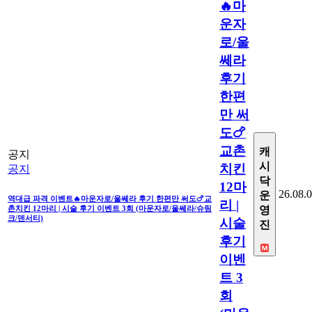
🔥마
운자
로/울
쎄라
후기
한편
만 써
도🍗
교촌
캐
공지
시
치킨
공지
닥
12마
26.08.
운
역대급 파격 이벤트🔥마운자로/울쎄라 후기 한편만 써도🍗교
리 |
촌치킨 12마리 | 시술 후기 이벤트 3회 (마운자로/울쎄라/슈링
영
크/덴서티)
시술
진
후기
이벤
트 3
회