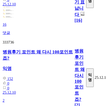
명
기 표
25.12.10
납니
다
[16]
16
댓글
333736
병원
병원후기 포인트 왜 다시 100포인트
후기
죠?
포인
익명
트 왜
익
다시
25.12.
152
명
100
0
포인
0
25.12.10
트
죠?
2
[2]