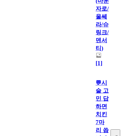
(마운
자로/
울쎄
라/슈
링크/
덴서
티)
[1]
💬시
술 고
민 답
하면
치킨
7마
리 쏩