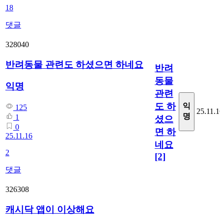
18
댓글
328040
반려동물 관련도 하셨으면 하네요
반려
동물
익명
관련
도 하
익
125
25.11.
명
1
셨으
0
면 하
25.11.16
네요
2
[2]
댓글
326308
캐시닥 앱이 이상해요