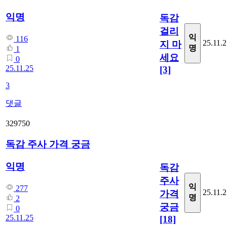
익명
독감
걸리
익
116
25.11.
지 마
명
1
세요
0
25.11.25
[3]
3
댓글
329750
독감 주사 가격 궁금
익명
독감
주사
익
277
25.11.
가격
명
2
궁금
0
25.11.25
[18]