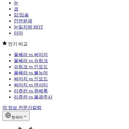
눈
코
입/입술
안면윤곽
눈밑지방
HOT
이마
인기 비교
울쎄라 vs 써마지
울쎄라 vs 슈링크
슈링크 vs 인모드
울쎄라 vs 볼뉴머
써마지 vs 인모드
써마지 vs 덴서티
리쥬란 vs 쥬베룩
리쥬란 vs 물광주사
약 정보
전문가칼럼
한국어