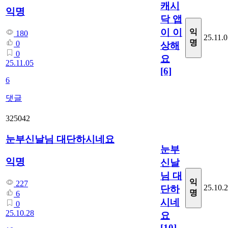
캐시
익명
닥 앱
이 이
익
180
25.11.
명
0
상해
0
요
25.11.05
[6]
6
댓글
325042
눈부신날님 대단하시네요
눈부
익명
신날
님 대
익
227
25.10.
단하
명
6
시네
0
25.10.28
요
[10]