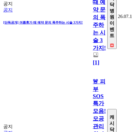
때 예
공지
닥
약 문
공지
병
26.07.
의 폭
원
[단독공개] 여름휴가 때 예약 문의 폭주하는 시술 3가지!
이
주하
벤
는 시
트
술 3
가지!
[1]
🚨 피
부
SOS
특가
모음!
캐
모공
시
관리
공지
닥