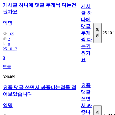
게시글 하나에 댓글 두개씩 다는건
게시
뭔가요
글 하
나에
익명
댓글
익
두개
25.10.
165
명
씩 다
2
0
는건
25.10.12
뭔가
0
요
댓글
320469
요즘
요즘 댓글 쓰면서 짜증나는점들 적
댓글
어보았습니다
쓰면
서 짜
익명
증나
익