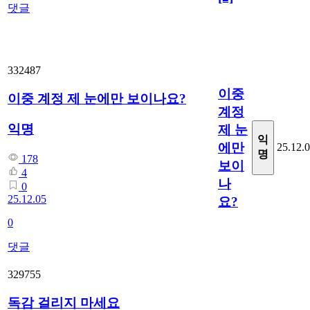
댓글
332487
이중
이중 계정 제 눈에만 보이나요?
계정
익명
제 눈
익
에만
25.12.
명
178
보이
4
나
0
25.12.05
요?
0
댓글
329755
독감 걸리지 마세요