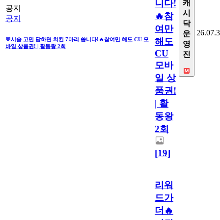
니다!
캐
공지
시
🔥참
공지
닥
여만
26.07.
운
해도
💬시술 고민 답하면 치킨 7마리 쏩니다!🔥참여만 해도 CU 모
영
바일 상품권! | 활동왕 2회
CU
진
모바
일 상
품권!
| 활
동왕
2회
[19]
리워
드가
더🔥