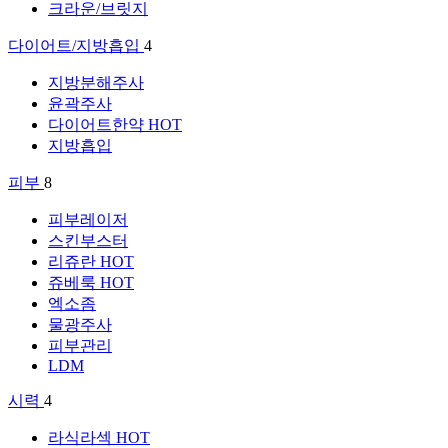
크라운/브릿지
다이어트/지방흡입
4
지방분해주사
윤곽주사
다이어트한약
HOT
지방흡입
피부
8
피부레이저
스킨부스터
리쥬란
HOT
쥬베룩
HOT
엑소좀
물광주사
피부관리
LDM
시력
4
라식라섹
HOT