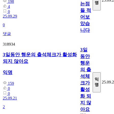
25.09.
198
명
는점
4
들 적
0
25.09.29
어보
았습
0
니다
댓글
318934
3일
3일동안 행운의 출석체크가 활성화
동안
되지 않아요
행운
의 출
익명
석체
익
25.09.
크가
159
명
0
활성
0
화 되
25.09.21
지 않
2
아요