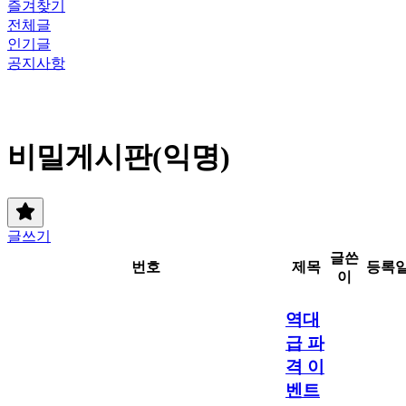
즐겨찾기
전체글
인기글
공지사항
비밀게시판(익명)
글쓰기
글쓴
번호
제목
등록
이
역대
급 파
격 이
벤트