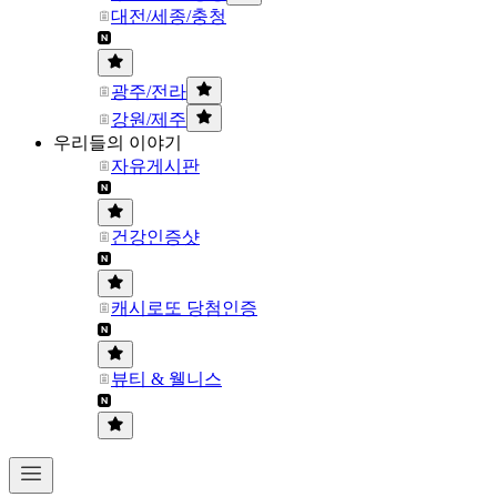
대전/세종/충청
광주/전라
강원/제주
우리들의 이야기
자유게시판
건강인증샷
캐시로또 당첨인증
뷰티 & 웰니스