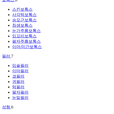
스킨보톡스
사각턱보톡스
승모근보톡스
침샘보톡스
눈가주름보톡스
입꼬리보톡스
팔자주름보톡스
이마/미간보톡스
필러
7
입술필러
이마필러
코필러
귀필러
턱필러
팔자필러
눈밑필러
성형
6