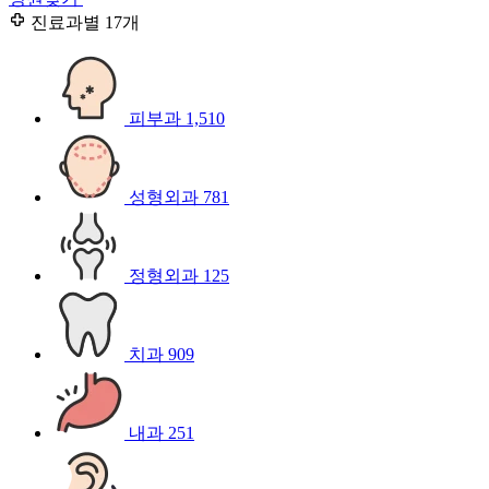
진료과별
17개
피부과
1,510
성형외과
781
정형외과
125
치과
909
내과
251