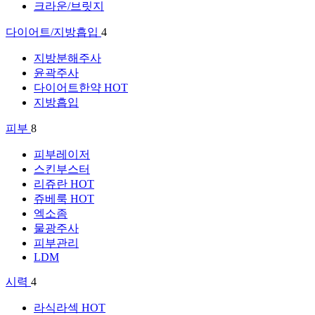
크라운/브릿지
다이어트/지방흡입
4
지방분해주사
윤곽주사
다이어트한약
HOT
지방흡입
피부
8
피부레이저
스킨부스터
리쥬란
HOT
쥬베룩
HOT
엑소좀
물광주사
피부관리
LDM
시력
4
라식라섹
HOT