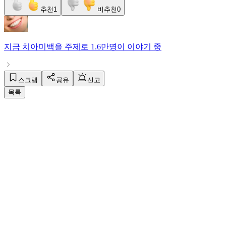
추천
1
비추천
0
지금
치아미백
을 주제로
1.6만명
이 이야기 중
스크랩
공유
신고
목록