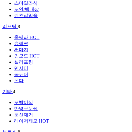
스마일라식
노안/백내장
렌즈삽입술
리프팅
8
울쎄라
HOT
슈링크
써마지
인모드
HOT
실리프팅
덴서티
볼뉴머
온다
기타
4
모발이식
반영구눈썹
문신제거
레이저제모
HOT
보톡스
8