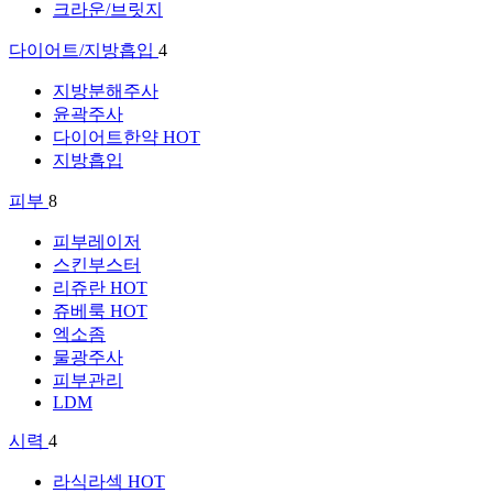
크라운/브릿지
다이어트/지방흡입
4
지방분해주사
윤곽주사
다이어트한약
HOT
지방흡입
피부
8
피부레이저
스킨부스터
리쥬란
HOT
쥬베룩
HOT
엑소좀
물광주사
피부관리
LDM
시력
4
라식라섹
HOT