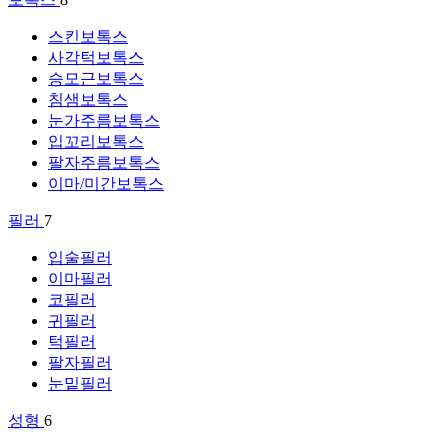
스킨보톡스
사각턱보톡스
승모근보톡스
침샘보톡스
눈가주름보톡스
입꼬리보톡스
팔자주름보톡스
이마/미간보톡스
필러
7
입술필러
이마필러
코필러
귀필러
턱필러
팔자필러
눈밑필러
성형
6