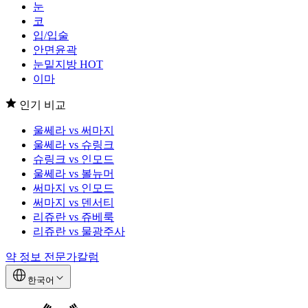
눈
코
입/입술
안면윤곽
눈밑지방
HOT
이마
인기 비교
울쎄라 vs 써마지
울쎄라 vs 슈링크
슈링크 vs 인모드
울쎄라 vs 볼뉴머
써마지 vs 인모드
써마지 vs 덴서티
리쥬란 vs 쥬베룩
리쥬란 vs 물광주사
약 정보
전문가칼럼
한국어