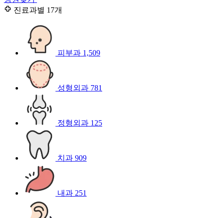
진료과별
17개
피부과
1,509
성형외과
781
정형외과
125
치과
909
내과
251