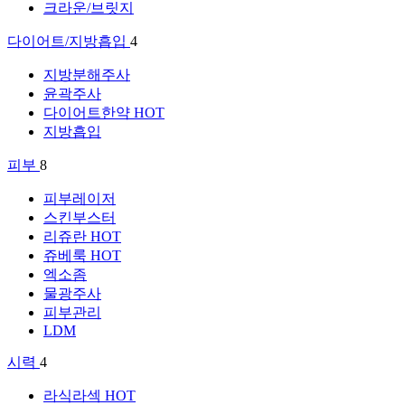
크라운/브릿지
다이어트/지방흡입
4
지방분해주사
윤곽주사
다이어트한약
HOT
지방흡입
피부
8
피부레이저
스킨부스터
리쥬란
HOT
쥬베룩
HOT
엑소좀
물광주사
피부관리
LDM
시력
4
라식라섹
HOT