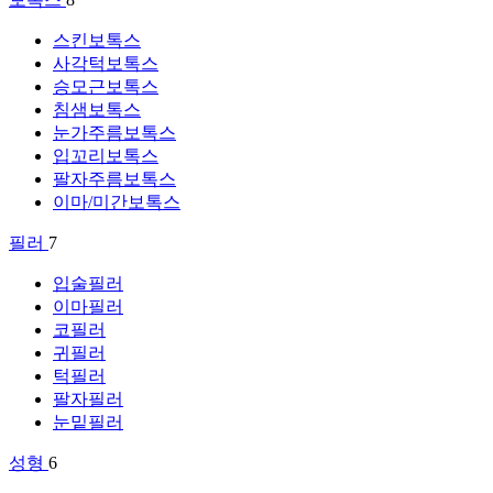
스킨보톡스
사각턱보톡스
승모근보톡스
침샘보톡스
눈가주름보톡스
입꼬리보톡스
팔자주름보톡스
이마/미간보톡스
필러
7
입술필러
이마필러
코필러
귀필러
턱필러
팔자필러
눈밑필러
성형
6