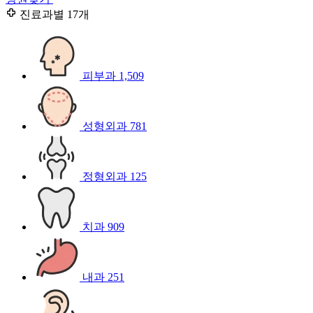
진료과별
17개
피부과
1,509
성형외과
781
정형외과
125
치과
909
내과
251