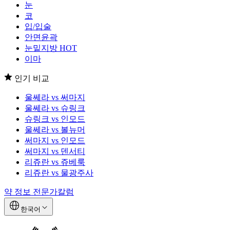
눈
코
입/입술
안면윤곽
눈밑지방
HOT
이마
인기 비교
울쎄라 vs 써마지
울쎄라 vs 슈링크
슈링크 vs 인모드
울쎄라 vs 볼뉴머
써마지 vs 인모드
써마지 vs 덴서티
리쥬란 vs 쥬베룩
리쥬란 vs 물광주사
약 정보
전문가칼럼
한국어