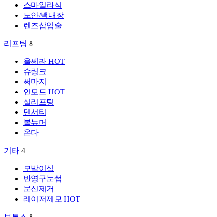
스마일라식
노안/백내장
렌즈삽입술
리프팅
8
울쎄라
HOT
슈링크
써마지
인모드
HOT
실리프팅
덴서티
볼뉴머
온다
기타
4
모발이식
반영구눈썹
문신제거
레이저제모
HOT
보톡스
8