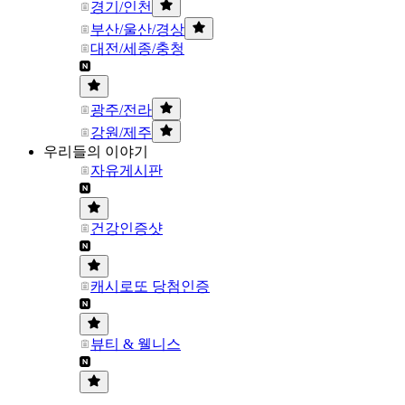
경기/인천
부산/울산/경상
대전/세종/충청
광주/전라
강원/제주
우리들의 이야기
자유게시판
건강인증샷
캐시로또 당첨인증
뷰티 & 웰니스