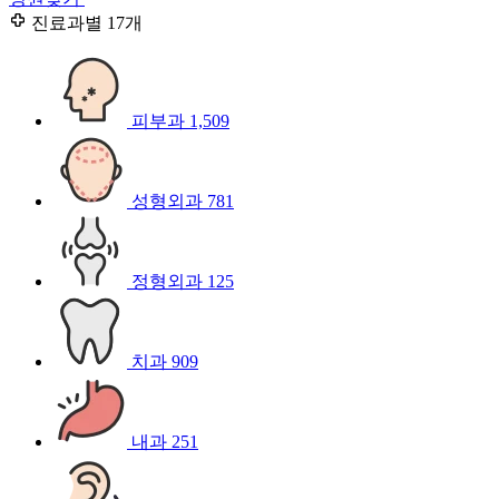
진료과별
17개
피부과
1,509
성형외과
781
정형외과
125
치과
909
내과
251