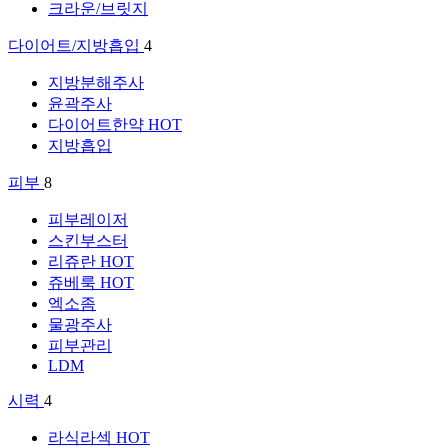
크라운/브릿지
다이어트/지방흡입
4
지방분해주사
윤곽주사
다이어트한약
HOT
지방흡입
피부
8
피부레이저
스킨부스터
리쥬란
HOT
쥬베룩
HOT
엑소좀
물광주사
피부관리
LDM
시력
4
라식라섹
HOT