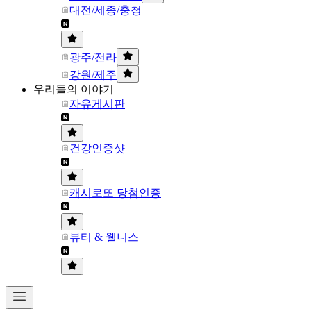
대전/세종/충청
광주/전라
강원/제주
우리들의 이야기
자유게시판
건강인증샷
캐시로또 당첨인증
뷰티 & 웰니스