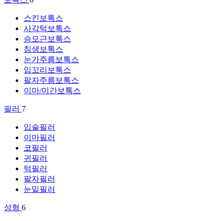
스킨보톡스
사각턱보톡스
승모근보톡스
침샘보톡스
눈가주름보톡스
입꼬리보톡스
팔자주름보톡스
이마/미간보톡스
필러
7
입술필러
이마필러
코필러
귀필러
턱필러
팔자필러
눈밑필러
성형
6