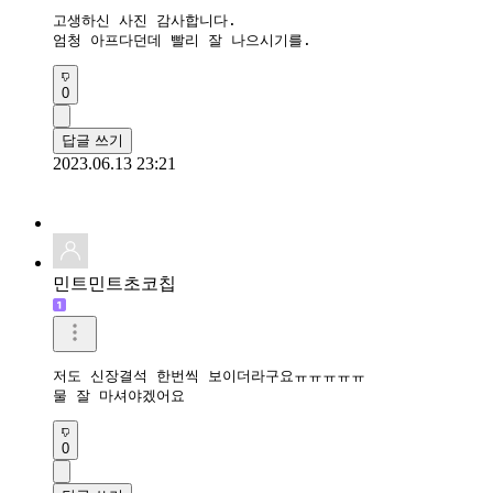
고생하신 사진 감사합니다.

엄청 아프다던데 빨리 잘 나으시기를.
0
답글 쓰기
2023.06.13 23:21
민트민트초코칩
저도 신장결석 한번씩 보이더라구요ㅠㅠㅠㅠㅠ

물 잘 마셔야겠어요
0