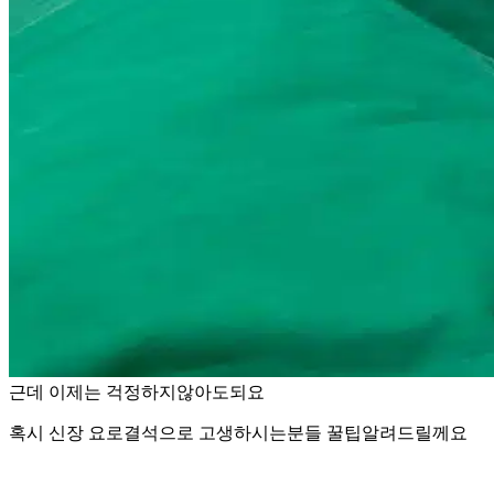
근데 이제는 걱정하지않아도되요
혹시 신장 요로결석으로 고생하시는분들 꿀팁알려드릴께요