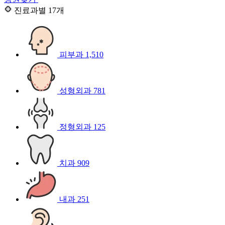
진료과별
17개
피부과
1,510
성형외과
781
정형외과
125
치과
909
내과
251