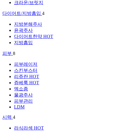
크라운/브릿지
다이어트/지방흡입
4
지방분해주사
윤곽주사
다이어트한약
HOT
지방흡입
피부
8
피부레이저
스킨부스터
리쥬란
HOT
쥬베룩
HOT
엑소좀
물광주사
피부관리
LDM
시력
4
라식라섹
HOT