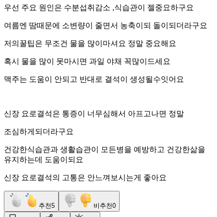
우선 주요 원인은 수분섭취감소 ,식습관이 젤중요하구요
여름엔 땀때문에 소변량이 줄면서 농축이되 돌이되더라구요
저의꿀팁은 무조건 물을 많이마셔요 정말 중요해요
혹시 물을 많이 못마시면 과일 야채 꼭많이드세요
맥주는 도움이 안되고 반대로 결석이 생성될수잇어요
신장 요로결석은 통증이 너무심해서 아프고나면 정말
조심하게되더라구요
건강한식습관과 생활습관이 모든병을 예방하고 건강한삶을
유지하는데 도움이되요
신장 요로결석의 고통은 안느껴보시는게 좋아요
추천
5
비추천
0