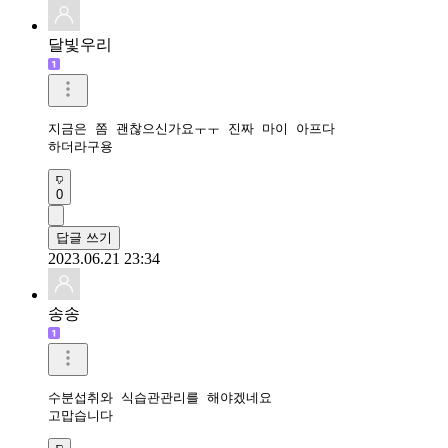
달빛우리
지금은 쫌 괜찮으신가요ㅜㅜ 진짜 마이 아프다

하더라구용 
0
답글 쓰기
2023.06.21 23:34
송송
수분섭취와 식습관관리를 해야겠네요

고맙습니다 