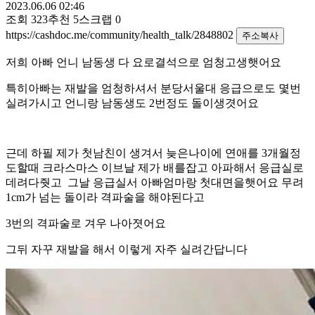
2023.06.06 02:46
조회
323
추천
5
스크랩
0
https://cashdoc.me/community/health_talk/2848802
주소복사
저희 아빠 언니 남동생 다 요로결석으로 엄청고생햇어요
특히아빠는 재발을 엄청하셔서 분당서울대 응급으로도 몇번
실려가시고 언니랑 남동생도 2번정도 돌이생겻어요
근데 하필 제가 첫남친이 생겨서 늦은나이에 연애를 3개월정
도할때 크라스마스 이브날 제가 배를잡고 아파해서 응급실로
데려다줫고 그날 응급실서 아빠엄마랑 첫대면을햇어요 무려
1cm가 넘는 돌이라 격파술을 해야된다고
3번의 격파술로 겨우 나아졋어요
그뒤 자꾸 재발을 해서 이렇게 자주 실려간답니다