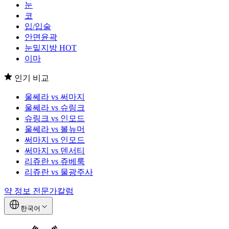
눈
코
입/입술
안면윤곽
눈밑지방
HOT
이마
인기 비교
울쎄라 vs 써마지
울쎄라 vs 슈링크
슈링크 vs 인모드
울쎄라 vs 볼뉴머
써마지 vs 인모드
써마지 vs 덴서티
리쥬란 vs 쥬베룩
리쥬란 vs 물광주사
약 정보
전문가칼럼
한국어