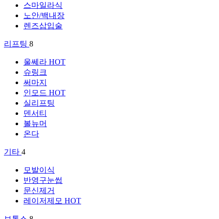
스마일라식
노안/백내장
렌즈삽입술
리프팅
8
울쎄라
HOT
슈링크
써마지
인모드
HOT
실리프팅
덴서티
볼뉴머
온다
기타
4
모발이식
반영구눈썹
문신제거
레이저제모
HOT
보톡스
8