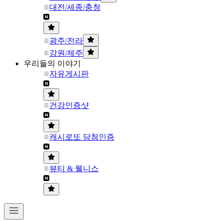
대전/세종/충청
광주/전라
강원/제주
우리들의 이야기
자유게시판
건강인증샷
캐시로또 당첨인증
뷰티 & 웰니스