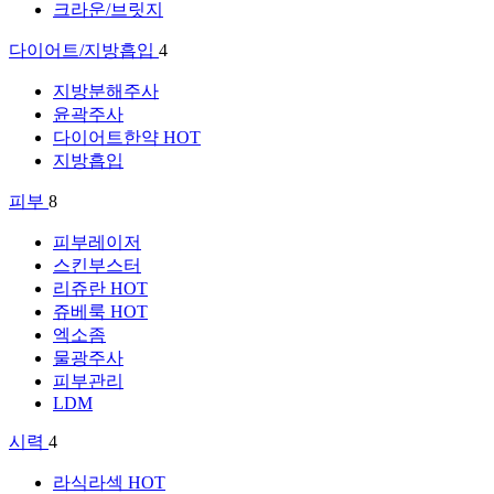
크라운/브릿지
다이어트/지방흡입
4
지방분해주사
윤곽주사
다이어트한약
HOT
지방흡입
피부
8
피부레이저
스킨부스터
리쥬란
HOT
쥬베룩
HOT
엑소좀
물광주사
피부관리
LDM
시력
4
라식라섹
HOT