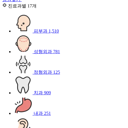
진료과별
17개
피부과
1,510
성형외과
781
정형외과
125
치과
909
내과
251