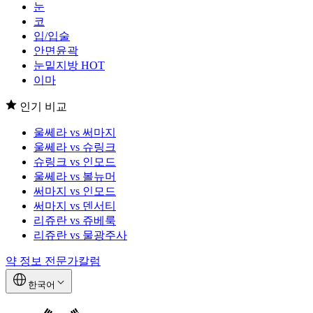
눈
코
입/입술
안면윤곽
눈밑지방
HOT
이마
인기 비교
울쎄라 vs 써마지
울쎄라 vs 슈링크
슈링크 vs 인모드
울쎄라 vs 볼뉴머
써마지 vs 인모드
써마지 vs 덴서티
리쥬란 vs 쥬베룩
리쥬란 vs 물광주사
약 정보
전문가칼럼
한국어