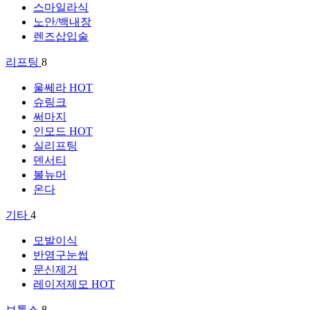
스마일라식
노안/백내장
렌즈삽입술
리프팅
8
울쎄라
HOT
슈링크
써마지
인모드
HOT
실리프팅
덴서티
볼뉴머
온다
기타
4
모발이식
반영구눈썹
문신제거
레이저제모
HOT
보톡스
8