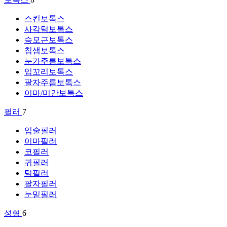
스킨보톡스
사각턱보톡스
승모근보톡스
침샘보톡스
눈가주름보톡스
입꼬리보톡스
팔자주름보톡스
이마/미간보톡스
필러
7
입술필러
이마필러
코필러
귀필러
턱필러
팔자필러
눈밑필러
성형
6