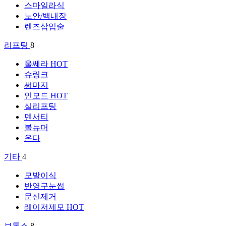
스마일라식
노안/백내장
렌즈삽입술
리프팅
8
울쎄라
HOT
슈링크
써마지
인모드
HOT
실리프팅
덴서티
볼뉴머
온다
기타
4
모발이식
반영구눈썹
문신제거
레이저제모
HOT
보톡스
8