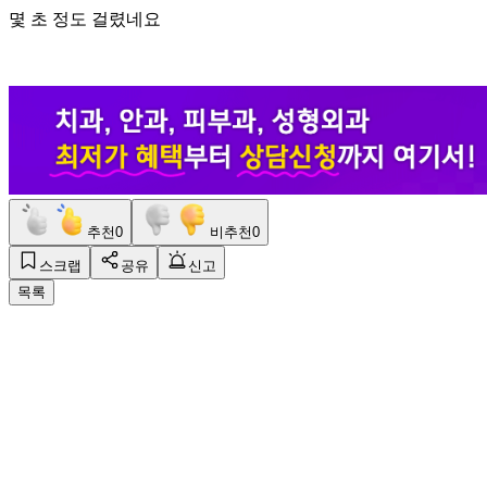
몇 초 정도 걸렸네요
추천
0
비추천
0
스크랩
공유
신고
목록