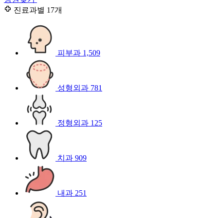
진료과별
17개
피부과
1,509
성형외과
781
정형외과
125
치과
909
내과
251