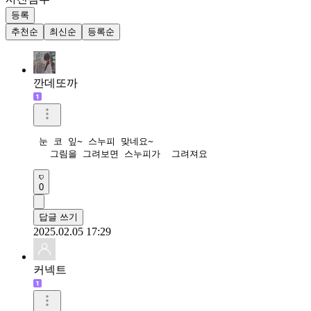
등록
추천순
최신순
등록순
깐데또까
 눈 코 잎~ 스누피 맞네요~

   그림을 그려보면 스누피가  그려져요 
0
답글 쓰기
2025.02.05 17:29
커넥트