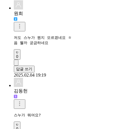
원희
저도 스누가 뭔지 모르겠네요 ㅎ

음 뭘까 궁금하네요
0
답글 쓰기
2025.02.04 19:19
김동헌
스누가 뭐여요? 
0