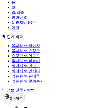
눈
코
입/입술
안면윤곽
눈밑지방
HOT
이마
인기 비교
울쎄라 vs 써마지
울쎄라 vs 슈링크
슈링크 vs 인모드
울쎄라 vs 볼뉴머
써마지 vs 인모드
써마지 vs 덴서티
리쥬란 vs 쥬베룩
리쥬란 vs 물광주사
약 정보
전문가칼럼
한국어