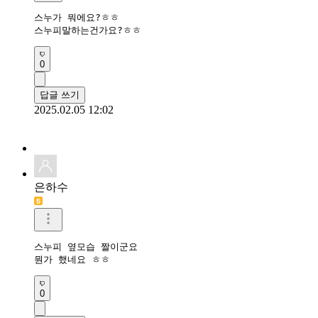
스누가 뭐에요?ㅎㅎ

스누피말하는건가요?ㅎㅎ 
0
답글 쓰기
2025.02.05 12:02
은하수
스누피 옆모습 짤이군요

뭔가 했네요 ㅎㅎ
0