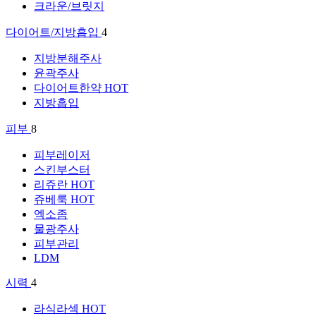
크라운/브릿지
다이어트/지방흡입
4
지방분해주사
윤곽주사
다이어트한약
HOT
지방흡입
피부
8
피부레이저
스킨부스터
리쥬란
HOT
쥬베룩
HOT
엑소좀
물광주사
피부관리
LDM
시력
4
라식라섹
HOT