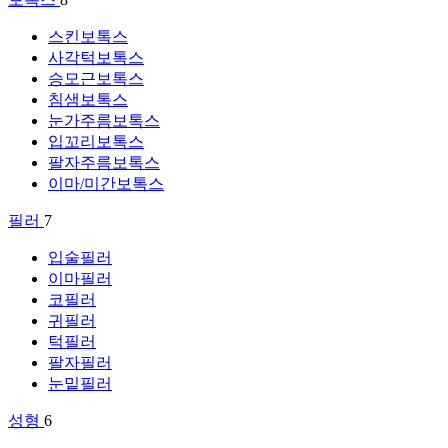
스킨보톡스
사각턱보톡스
승모근보톡스
침샘보톡스
눈가주름보톡스
입꼬리보톡스
팔자주름보톡스
이마/미간보톡스
필러
7
입술필러
이마필러
코필러
귀필러
턱필러
팔자필러
눈밑필러
성형
6