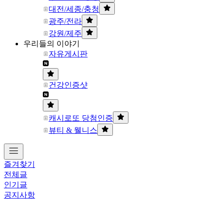
대전/세종/충청
광주/전라
강원/제주
우리들의 이야기
자유게시판
건강인증샷
캐시로또 당첨인증
뷰티 & 웰니스
즐겨찾기
전체글
인기글
공지사항