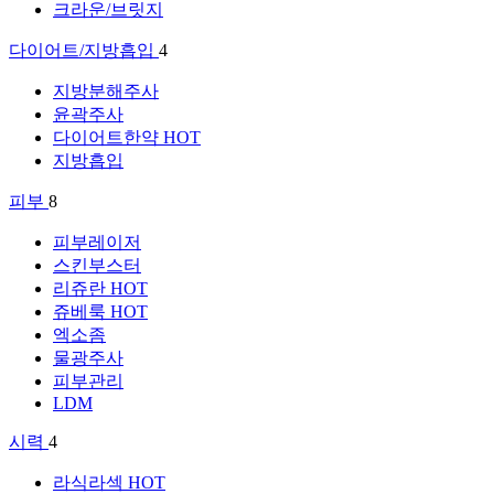
크라운/브릿지
다이어트/지방흡입
4
지방분해주사
윤곽주사
다이어트한약
HOT
지방흡입
피부
8
피부레이저
스킨부스터
리쥬란
HOT
쥬베룩
HOT
엑소좀
물광주사
피부관리
LDM
시력
4
라식라섹
HOT