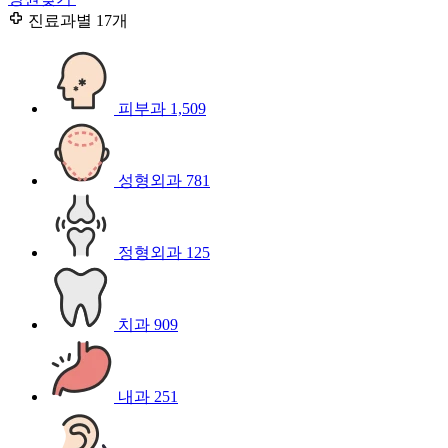
진료과별
17개
피부과
1,509
성형외과
781
정형외과
125
치과
909
내과
251