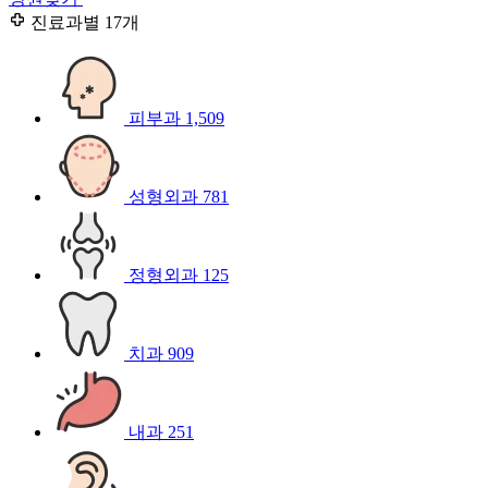
진료과별
17개
피부과
1,509
성형외과
781
정형외과
125
치과
909
내과
251