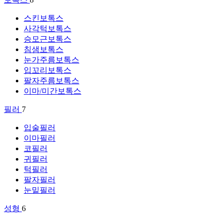
스킨보톡스
사각턱보톡스
승모근보톡스
침샘보톡스
눈가주름보톡스
입꼬리보톡스
팔자주름보톡스
이마/미간보톡스
필러
7
입술필러
이마필러
코필러
귀필러
턱필러
팔자필러
눈밑필러
성형
6