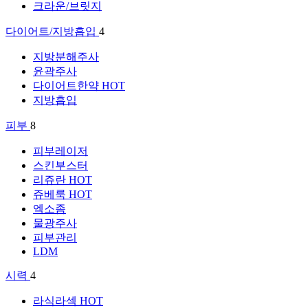
크라운/브릿지
다이어트/지방흡입
4
지방분해주사
윤곽주사
다이어트한약
HOT
지방흡입
피부
8
피부레이저
스킨부스터
리쥬란
HOT
쥬베룩
HOT
엑소좀
물광주사
피부관리
LDM
시력
4
라식라섹
HOT