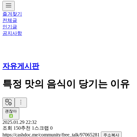
즐겨찾기
전체글
인기글
공지사항
자유게시판
특정 맛의 음식이 당기는 이유
괜찮아
2025.01.29 22:32
조회
150
추천
1
스크랩
0
https://cashdoc.me/community/free_talk/97065281
주소복사