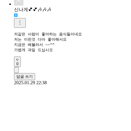
신나게💕💕🎶🎶🎶
저같은 사람이 좋아하는 음식들이네요

저는 이런것 다아 좋아해서요 

지금은 배불러서 ~~^^

가볍게 과일 드십시오 
0
답글 쓰기
2025.01.29 22:38