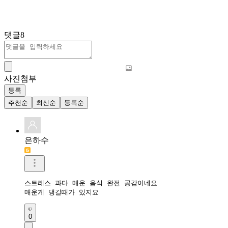
댓글
8
사진첨부
등록
추천순
최신순
등록순
은하수
스트레스 과다 매운 음식 완전 공감이네요 

매운게 댕길때가 있지요
0