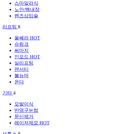
스마일라식
노안/백내장
렌즈삽입술
리프팅
8
울쎄라
HOT
슈링크
써마지
인모드
HOT
실리프팅
덴서티
볼뉴머
온다
기타
4
모발이식
반영구눈썹
문신제거
레이저제모
HOT
보톡스
8