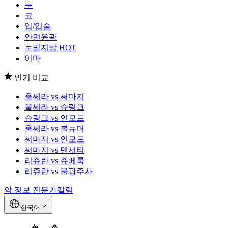
눈
코
입/입술
안면윤곽
눈밑지방
HOT
이마
인기 비교
울쎄라 vs 써마지
울쎄라 vs 슈링크
슈링크 vs 인모드
울쎄라 vs 볼뉴머
써마지 vs 인모드
써마지 vs 덴서티
리쥬란 vs 쥬베룩
리쥬란 vs 물광주사
약 정보
전문가칼럼
한국어