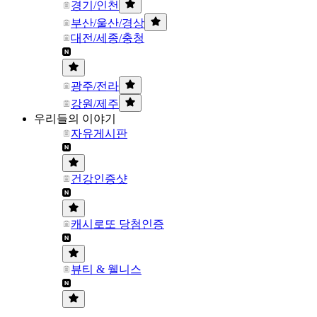
경기/인천
부산/울산/경상
대전/세종/충청
광주/전라
강원/제주
우리들의 이야기
자유게시판
건강인증샷
캐시로또 당첨인증
뷰티 & 웰니스