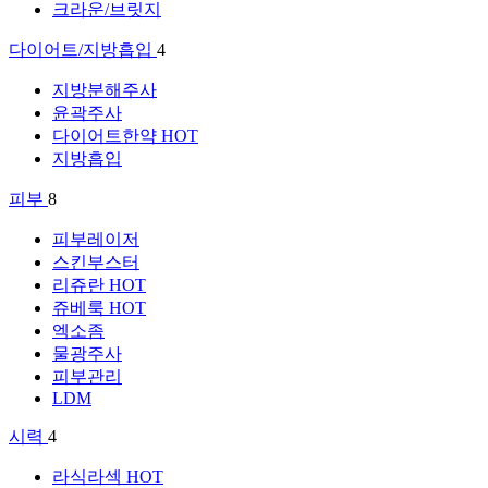
크라운/브릿지
다이어트/지방흡입
4
지방분해주사
윤곽주사
다이어트한약
HOT
지방흡입
피부
8
피부레이저
스킨부스터
리쥬란
HOT
쥬베룩
HOT
엑소좀
물광주사
피부관리
LDM
시력
4
라식라섹
HOT