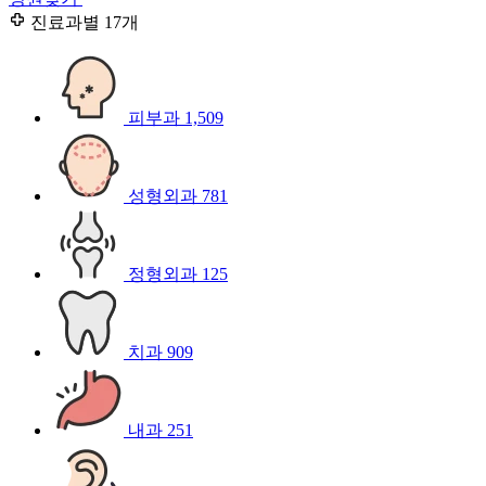
진료과별
17개
피부과
1,509
성형외과
781
정형외과
125
치과
909
내과
251