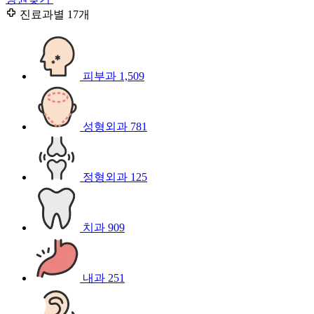
진료과별
17개
피부과
1,509
성형외과
781
정형외과
125
치과
909
내과
251