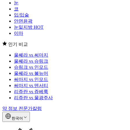
눈
코
입/입술
안면윤곽
눈밑지방
HOT
이마
인기 비교
울쎄라 vs 써마지
울쎄라 vs 슈링크
슈링크 vs 인모드
울쎄라 vs 볼뉴머
써마지 vs 인모드
써마지 vs 덴서티
리쥬란 vs 쥬베룩
리쥬란 vs 물광주사
약 정보
전문가칼럼
한국어