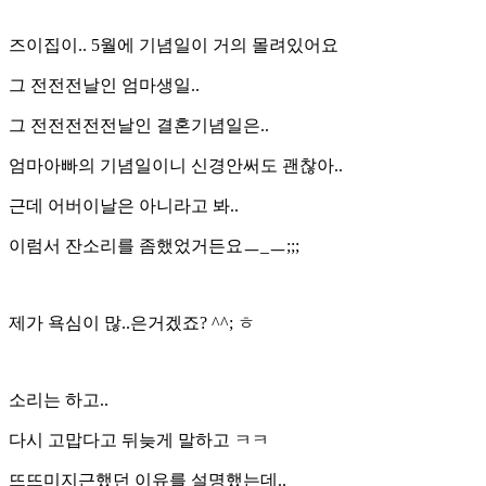
즈이집이.. 5월에 기념일이 거의 몰려있어요
그 전전전날인 엄마생일..
그 전전전전전날인 결혼기념일은..
엄마아빠의 기념일이니 신경안써도 괜찮아..
근데 어버이날은 아니라고 봐..
이럼서 잔소리를 좀했었거든요ㅡ_ㅡ;;;
제가 욕심이 많..은거겠죠? ^^; ㅎ
소리는 하고..
다시 고맙다고 뒤늦게 말하고 ㅋㅋ
뜨뜨미지근했던 이유를 설명했는데..