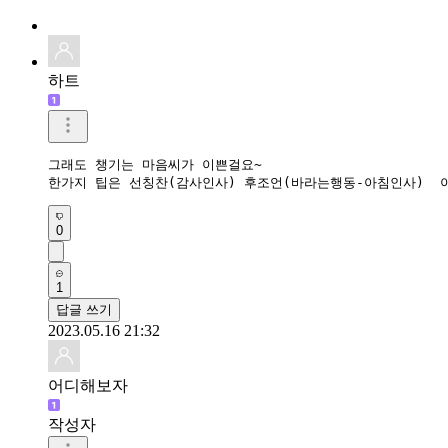
하트
그래도 챙기는 마음씨가 이쁜걸요~

한가지 팁은 선칭찬(감사인사) 후조언(바라는행동-아침인사)  
0
1
답글 쓰기
2023.05.16 21:32
어디해보자
작성자