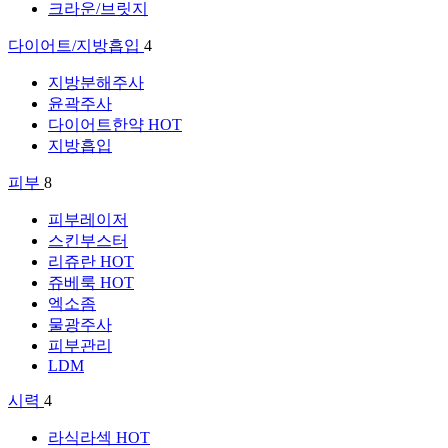
크라운/브릿지
다이어트/지방흡입
4
지방분해주사
윤곽주사
다이어트한약
HOT
지방흡입
피부
8
피부레이저
스킨부스터
리쥬란
HOT
쥬베룩
HOT
엑소좀
물광주사
피부관리
LDM
시력
4
라식라섹
HOT