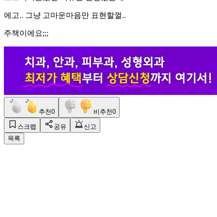
에고.. 그냥 고마운마음만 표현할껄..
주책이에요;;;
추천
0
비추천
0
스크랩
공유
신고
목록