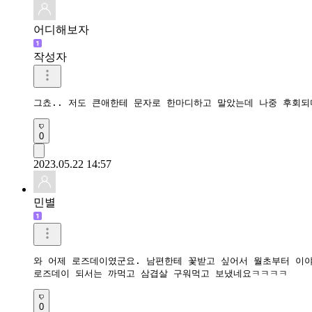
어디해보자
작성자
그쵸.. 저도 큰애한테 문자로 한마디하고 말았는데 나중 후회되
0
2023.05.22 14:57
민별
와 어제 로즈데이였군요. 남편한테 꽃받고 싶어서 월초부터 이야
로즈데이 되서는 까먹고 삼겹살 구워먹고 보냈네요ㅋㅋㅋㅋ
0