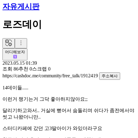
자유게시판
로즈데이
어디해보자
2023.05.15 01:39
조회
86
추천
0
스크랩
0
https://cashdoc.me/community/free_talk/1912419
주소복사
14데이들.....
이런거 챙기는거 그닥 좋아하지않아요;;
달리기하고와서.. 거실에 뻗어서 숨돌리며 쉬다가 좀전에서야
씻고 나왔더니만..
스터디카페에 갔던 고3딸아이가 와있더라구요