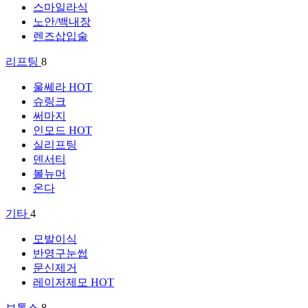
스마일라식
노안/백내장
렌즈삽입술
리프팅
8
울쎄라
HOT
슈링크
써마지
인모드
HOT
실리프팅
덴서티
볼뉴머
온다
기타
4
모발이식
반영구눈썹
문신제거
레이저제모
HOT
보톡스
8