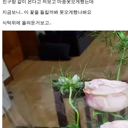
친구랑 같이 온다고 저보고 마중못오게했는데
지금보니.. 이 꽃을 들킬까봐 못오게했나봐요
식탁위에 올려둔거보고..