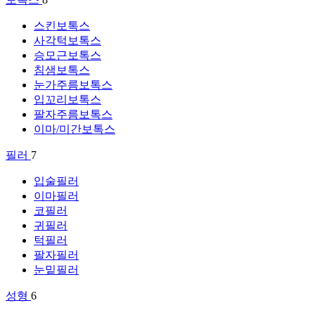
스킨보톡스
사각턱보톡스
승모근보톡스
침샘보톡스
눈가주름보톡스
입꼬리보톡스
팔자주름보톡스
이마/미간보톡스
필러
7
입술필러
이마필러
코필러
귀필러
턱필러
팔자필러
눈밑필러
성형
6