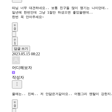
따님 너무 대견하네요.. 보통 친구들 많이 챙기는 나이던데.. 

일년에 한번인데 그냥 1절만 하셨으면 좋았을텐데.. 

한번 꼭 안아주세요~
0
1
답글 쓰기
2023.05.15 08:22
어디해보자
작성자
울애는.. 진짜.. 저 안닮은거같아요.. 어쩜그리 멘탈이 강한
0