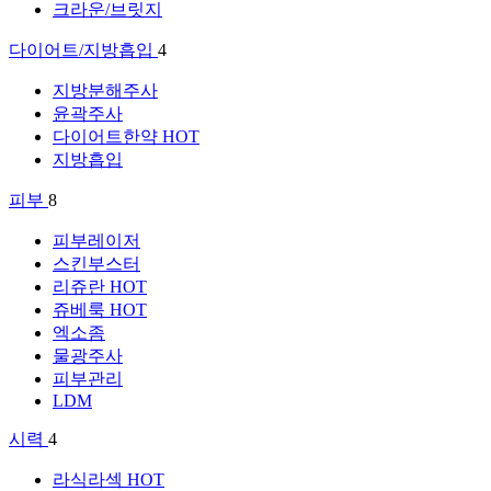
크라운/브릿지
다이어트/지방흡입
4
지방분해주사
윤곽주사
다이어트한약
HOT
지방흡입
피부
8
피부레이저
스킨부스터
리쥬란
HOT
쥬베룩
HOT
엑소좀
물광주사
피부관리
LDM
시력
4
라식라섹
HOT