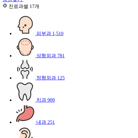
진료과별
17개
피부과
1,510
성형외과
781
정형외과
125
치과
909
내과
251