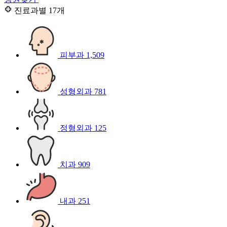
진료과별
17개
피부과
1,509
성형외과
781
정형외과
125
치과
909
내과
251