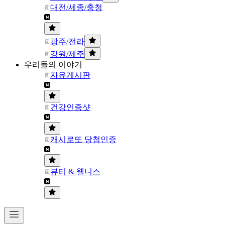
대전/세종/충청
광주/전라
강원/제주
우리들의 이야기
자유게시판
건강인증샷
캐시로또 당첨인증
뷰티 & 웰니스