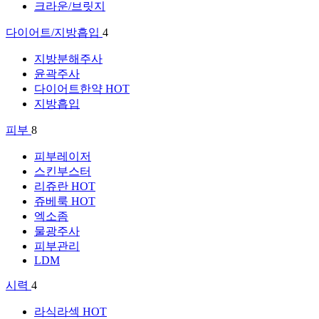
크라운/브릿지
다이어트/지방흡입
4
지방분해주사
윤곽주사
다이어트한약
HOT
지방흡입
피부
8
피부레이저
스킨부스터
리쥬란
HOT
쥬베룩
HOT
엑소좀
물광주사
피부관리
LDM
시력
4
라식라섹
HOT