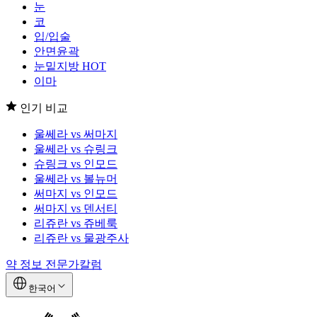
눈
코
입/입술
안면윤곽
눈밑지방
HOT
이마
인기 비교
울쎄라 vs 써마지
울쎄라 vs 슈링크
슈링크 vs 인모드
울쎄라 vs 볼뉴머
써마지 vs 인모드
써마지 vs 덴서티
리쥬란 vs 쥬베룩
리쥬란 vs 물광주사
약 정보
전문가칼럼
한국어