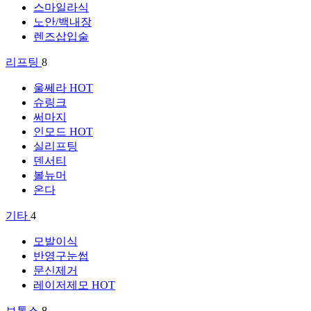
스마일라식
노안/백내장
렌즈삽입술
리프팅
8
울쎄라
HOT
슈링크
써마지
인모드
HOT
실리프팅
덴서티
볼뉴머
온다
기타
4
모발이식
반영구눈썹
문신제거
레이저제모
HOT
보톡스
8