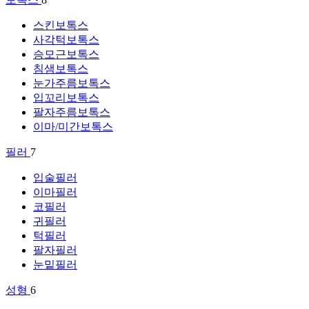
스킨보톡스
사각턱보톡스
승모근보톡스
침샘보톡스
눈가주름보톡스
입꼬리보톡스
팔자주름보톡스
이마/미간보톡스
필러
7
입술필러
이마필러
코필러
귀필러
턱필러
팔자필러
눈밑필러
성형
6