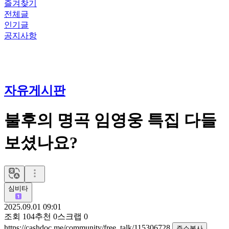
즐겨찾기
전체글
인기글
공지사항
자유게시판
불후의 명곡 임영웅 특집 다들
보셨나요?
심비타
2025.09.01 09:01
조회
104
추천
0
스크랩
0
https://cashdoc.me/community/free_talk/115306728
주소복사