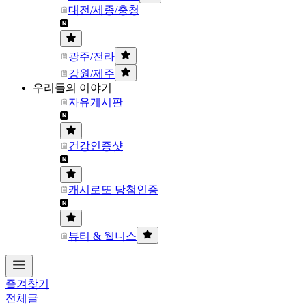
대전/세종/충청
광주/전라
강원/제주
우리들의 이야기
자유게시판
건강인증샷
캐시로또 당첨인증
뷰티 & 웰니스
즐겨찾기
전체글