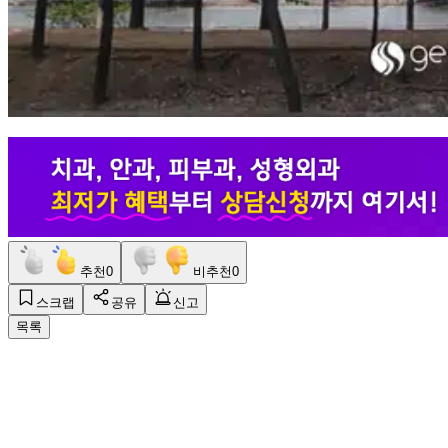
추천
0
비추천
0
스크랩
공유
신고
목록