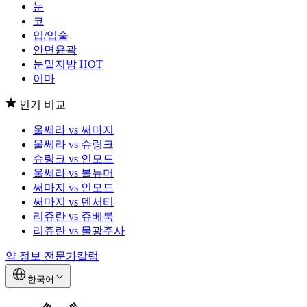
눈
코
입/입술
안면윤곽
눈밑지방
HOT
이마
인기 비교
울쎄라 vs 써마지
울쎄라 vs 슈링크
슈링크 vs 인모드
울쎄라 vs 볼뉴머
써마지 vs 인모드
써마지 vs 덴서티
리쥬란 vs 쥬베룩
리쥬란 vs 물광주사
약 정보
전문가칼럼
한국어