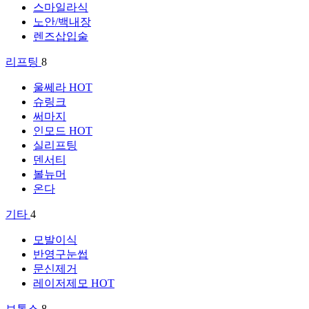
스마일라식
노안/백내장
렌즈삽입술
리프팅
8
울쎄라
HOT
슈링크
써마지
인모드
HOT
실리프팅
덴서티
볼뉴머
온다
기타
4
모발이식
반영구눈썹
문신제거
레이저제모
HOT
보톡스
8