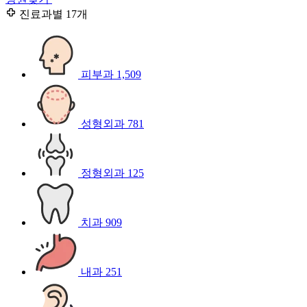
진료과별
17개
피부과
1,509
성형외과
781
정형외과
125
치과
909
내과
251