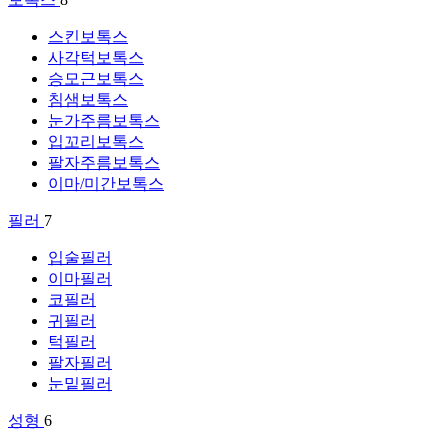
스킨보톡스
사각턱보톡스
승모근보톡스
침샘보톡스
눈가주름보톡스
입꼬리보톡스
팔자주름보톡스
이마/미간보톡스
필러
7
입술필러
이마필러
코필러
귀필러
턱필러
팔자필러
눈밑필러
성형
6