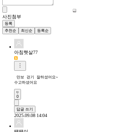
사진첨부
등록
추천순
최신순
등록순
아침햇살77
 만보 걷기 잘하셨어요~

수고하셨어요   
0
답글 쓰기
2025.09.08 14:04
땡땡이