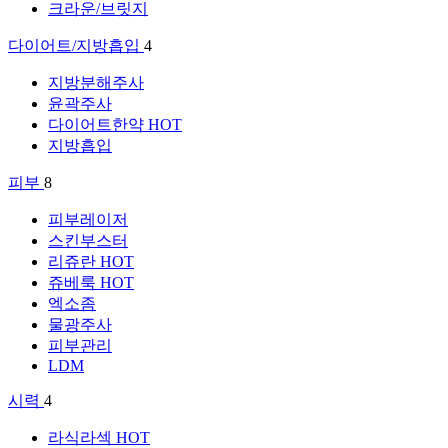
크라운/브릿지
다이어트/지방흡입
4
지방분해주사
윤곽주사
다이어트한약
HOT
지방흡입
피부
8
피부레이저
스킨부스터
리쥬란
HOT
쥬베룩
HOT
엑소좀
물광주사
피부관리
LDM
시력
4
라식라섹
HOT