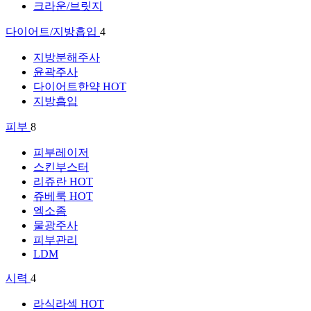
크라운/브릿지
다이어트/지방흡입
4
지방분해주사
윤곽주사
다이어트한약
HOT
지방흡입
피부
8
피부레이저
스킨부스터
리쥬란
HOT
쥬베룩
HOT
엑소좀
물광주사
피부관리
LDM
시력
4
라식라섹
HOT