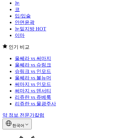
눈
코
입/입술
안면윤곽
눈밑지방
HOT
이마
인기 비교
울쎄라 vs 써마지
울쎄라 vs 슈링크
슈링크 vs 인모드
울쎄라 vs 볼뉴머
써마지 vs 인모드
써마지 vs 덴서티
리쥬란 vs 쥬베룩
리쥬란 vs 물광주사
약 정보
전문가칼럼
한국어