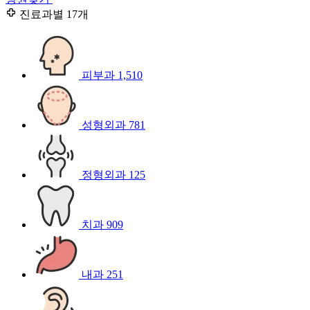
진료과별
17개
피부과
1,510
성형외과
781
정형외과
125
치과
909
내과
251