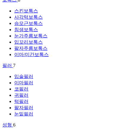
스킨보톡스
사각턱보톡스
승모근보톡스
침샘보톡스
눈가주름보톡스
입꼬리보톡스
팔자주름보톡스
이마/미간보톡스
필러
7
입술필러
이마필러
코필러
귀필러
턱필러
팔자필러
눈밑필러
성형
6