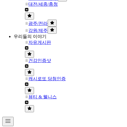
대전/세종/충청
광주/전라
강원/제주
우리들의 이야기
자유게시판
건강인증샷
캐시로또 당첨인증
뷰티 & 웰니스