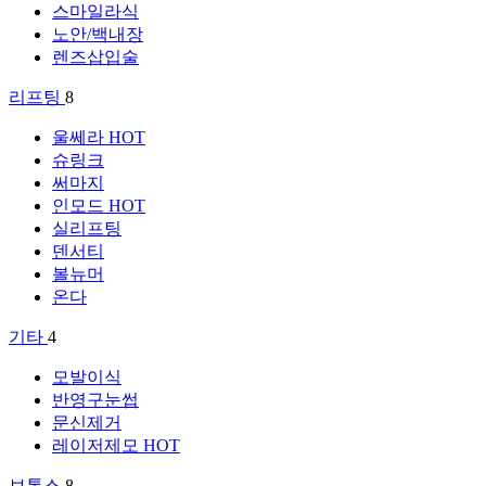
스마일라식
노안/백내장
렌즈삽입술
리프팅
8
울쎄라
HOT
슈링크
써마지
인모드
HOT
실리프팅
덴서티
볼뉴머
온다
기타
4
모발이식
반영구눈썹
문신제거
레이저제모
HOT
보톡스
8