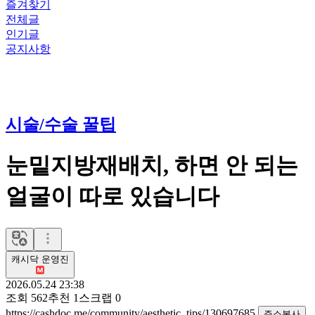
즐겨찾기
전체글
인기글
공지사항
시술/수술 꿀팁
눈밑지방재배치, 하면 안 되는
얼굴이 따로 있습니다
캐시닥 운영진
2026.05.24 23:38
조회
562
추천
1
스크랩
0
https://cashdoc.me/community/aesthetic_tips/130697685
주소복사