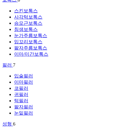
스킨보톡스
사각턱보톡스
승모근보톡스
침샘보톡스
눈가주름보톡스
입꼬리보톡스
팔자주름보톡스
이마/미간보톡스
필러
7
입술필러
이마필러
코필러
귀필러
턱필러
팔자필러
눈밑필러
성형
6