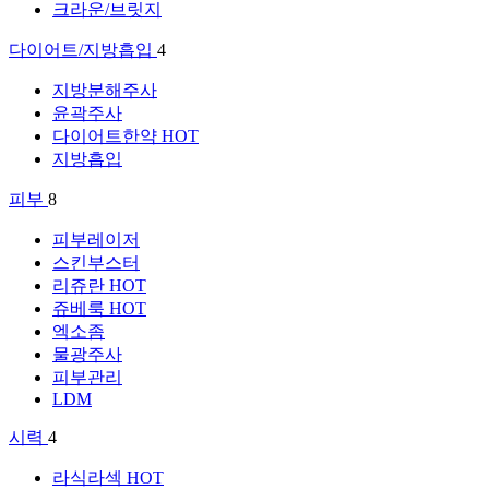
크라운/브릿지
다이어트/지방흡입
4
지방분해주사
윤곽주사
다이어트한약
HOT
지방흡입
피부
8
피부레이저
스킨부스터
리쥬란
HOT
쥬베룩
HOT
엑소좀
물광주사
피부관리
LDM
시력
4
라식라섹
HOT