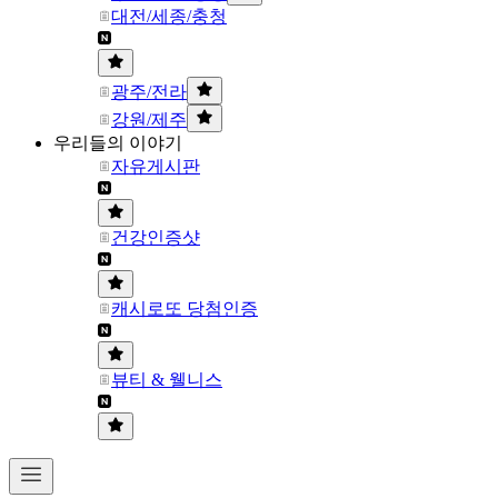
대전/세종/충청
광주/전라
강원/제주
우리들의 이야기
자유게시판
건강인증샷
캐시로또 당첨인증
뷰티 & 웰니스