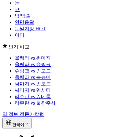
눈
코
입/입술
안면윤곽
눈밑지방
HOT
이마
인기 비교
울쎄라 vs 써마지
울쎄라 vs 슈링크
슈링크 vs 인모드
울쎄라 vs 볼뉴머
써마지 vs 인모드
써마지 vs 덴서티
리쥬란 vs 쥬베룩
리쥬란 vs 물광주사
약 정보
전문가칼럼
한국어