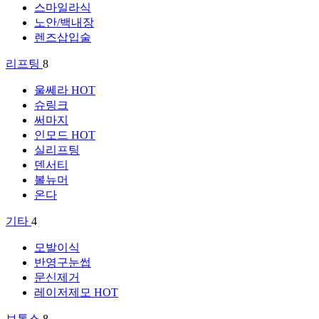
스마일라식
노안/백내장
렌즈삽입술
리프팅
8
울쎄라
HOT
슈링크
써마지
인모드
HOT
실리프팅
덴서티
볼뉴머
온다
기타
4
모발이식
반영구눈썹
문신제거
레이저제모
HOT
보톡스
8