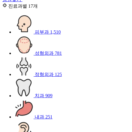
진료과별
17개
피부과
1,510
성형외과
781
정형외과
125
치과
909
내과
251