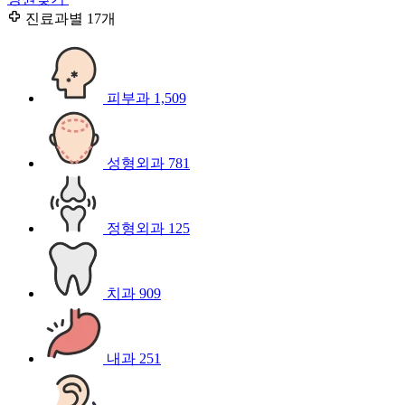
진료과별
17개
피부과
1,509
성형외과
781
정형외과
125
치과
909
내과
251