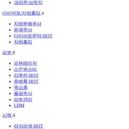
크라운/브릿지
다이어트/지방흡입
4
지방분해주사
윤곽주사
다이어트한약
HOT
지방흡입
피부
8
피부레이저
스킨부스터
리쥬란
HOT
쥬베룩
HOT
엑소좀
물광주사
피부관리
LDM
시력
4
라식라섹
HOT