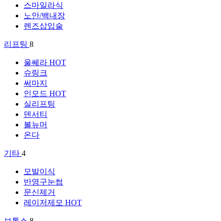
스마일라식
노안/백내장
렌즈삽입술
리프팅
8
울쎄라
HOT
슈링크
써마지
인모드
HOT
실리프팅
덴서티
볼뉴머
온다
기타
4
모발이식
반영구눈썹
문신제거
레이저제모
HOT
보톡스
8