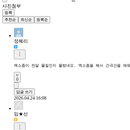
사진첨부
등록
추천순
최신순
등록순
정혜리
엑소좀이 전달 물질인지 몰랐네요. 엑소좀을 해서 간극간을 채워
0
답글 쓰기
2026.04.24 16:08
임★선