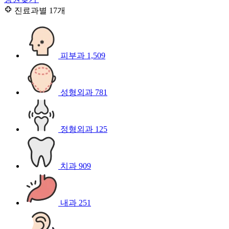
진료과별
17개
피부과
1,509
성형외과
781
정형외과
125
치과
909
내과
251