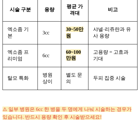
평균 가
시술 구분
용량
비고
격대
엑소좀 기
30~50만
샤넬·리쥬란과 유
3cc
본
원
사 용량
엑소좀 프
60~100
고용량 = 고효과
6cc
만원
리미엄
기대
병원
별도 문
탈모 특화
두피 집중 시술
상이
의
⚠️ 일부 병원은 6cc 한 병을 두 명에게 나눠 시술하는 경우가
있습니다. 반드시 용량 확인 후 시술받으세요!