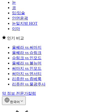
눈
코
입/입술
안면윤곽
눈밑지방
HOT
이마
인기 비교
울쎄라 vs 써마지
울쎄라 vs 슈링크
슈링크 vs 인모드
울쎄라 vs 볼뉴머
써마지 vs 인모드
써마지 vs 덴서티
리쥬란 vs 쥬베룩
리쥬란 vs 물광주사
약 정보
전문가칼럼
한국어