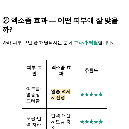
② 엑소좀 효과 — 어떤 피부에 잘 맞을
까?
아래 피부 고민 중 해당되시는 분께
효과가 탁월
합니다:
피부 고
엑소좀 효
추천도
민
과
여드름·
염증 억제
염증성
★★★★★
& 진정
트러블
탄력 개선
모공·탄
& 모공 축
★★★★★
력 저하
소