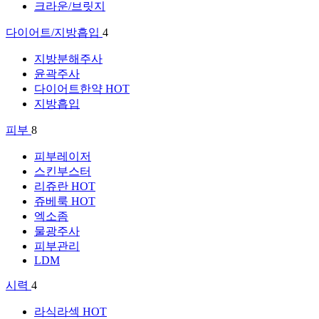
크라운/브릿지
다이어트/지방흡입
4
지방분해주사
윤곽주사
다이어트한약
HOT
지방흡입
피부
8
피부레이저
스킨부스터
리쥬란
HOT
쥬베룩
HOT
엑소좀
물광주사
피부관리
LDM
시력
4
라식라섹
HOT