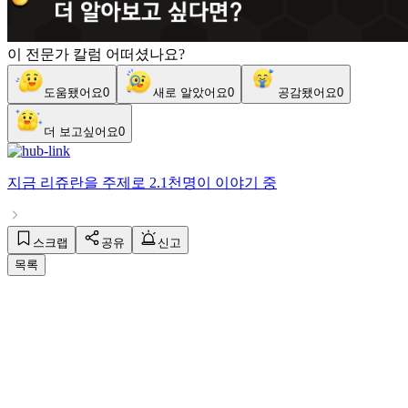
이 전문가 칼럼 어떠셨나요?
도움됐어요
0
새로 알았어요
0
공감됐어요
0
더 보고싶어요
0
지금
리쥬란
을 주제로
2.1천명
이 이야기 중
스크랩
공유
신고
목록