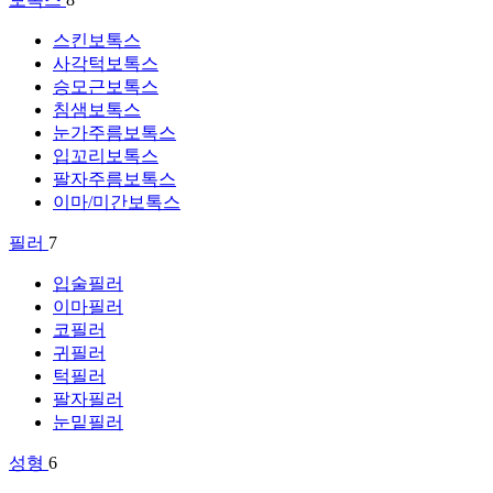
스킨보톡스
사각턱보톡스
승모근보톡스
침샘보톡스
눈가주름보톡스
입꼬리보톡스
팔자주름보톡스
이마/미간보톡스
필러
7
입술필러
이마필러
코필러
귀필러
턱필러
팔자필러
눈밑필러
성형
6